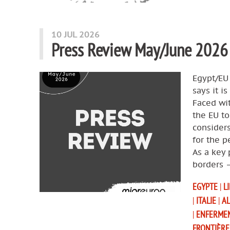
10 JUL 2026
Press Review May/June 2026
Egypt/EU
says it i
Faced wit
the EU to
considers
for the p
As a key 
borders 
EGYPTE
|
L
|
ITALIE
|
A
|
ENFERME
FRONTIÈR