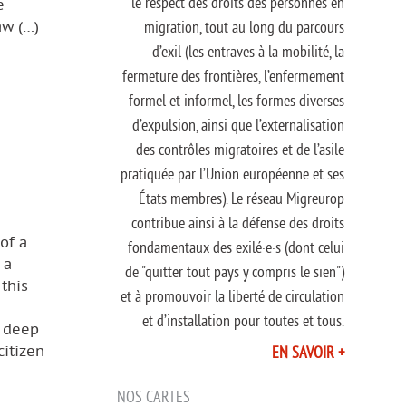
le respect des droits des personnes en
e
migration, tout au long du parcours
aw (…)
d’exil (les entraves à la mobilité, la
fermeture des frontières, l’enfermement
formel et informel, les formes diverses
d’expulsion, ainsi que l’externalisation
des contrôles migratoires et de l’asile
pratiquée par l’Union européenne et ses
États membres). Le réseau Migreurop
contribue ainsi à la défense des droits
of a
fondamentaux des exilé·e·s (dont celui
 a
de "quitter tout pays y compris le sien")
this
et à promouvoir la liberté de circulation
et d’installation pour toutes et tous.
h deep
citizen
EN SAVOIR +
NOS CARTES