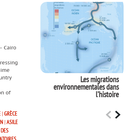
— Cairo
pressing
gime
untry
Les migrations
environnementales dans
on of
l’histoire
E
|
GRÈCE
AN
|
ASILE
 DES
ATOIRES