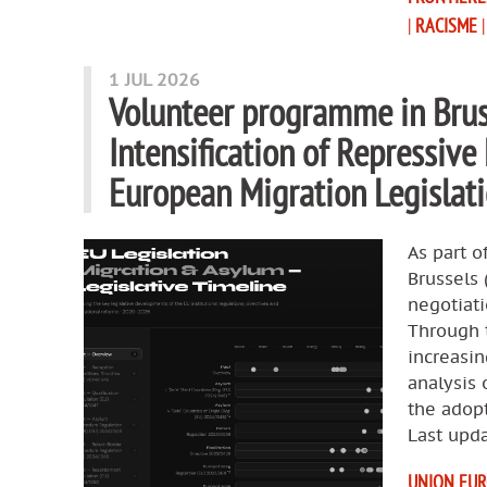
|
RACISME
1 JUL 2026
Volunteer programme in Brus
Intensification of Repressive
European Migration Legisla
As part o
Brussels
negotiat
Through t
increasin
analysis 
the adop
Last upda
UNION EU