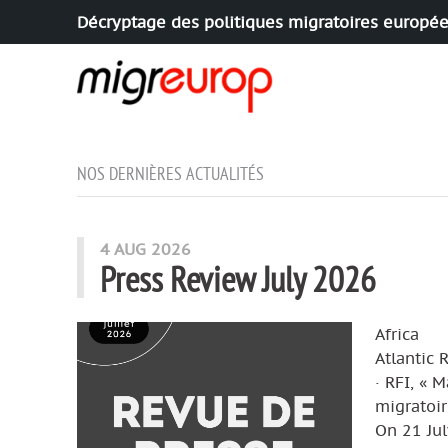
Décryptage des politiques migratoires europé
Aller à la navigation
Aller au contenu
NOS DERNIÈRES ACTUALITÉS
4 AUG 2026
Press Review July 2026
Africa
Atlantic 
· RFI, « 
migratoir
On 21 Jul