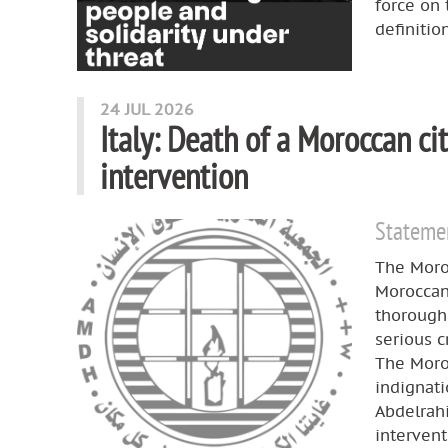
force on 
definitio
24 JUL 2026
Italy: Death of a Moroccan c
intervention
Statemen
The Moro
Moroccan 
thorough 
serious c
The Moro
indignati
Abdelrahi
interven