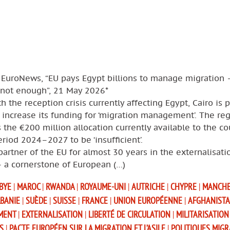
 EuroNews, “EU pays Egypt billions to manage migration 
s not enough”, 21 May 2026*
h the reception crisis currently affecting Egypt, Cairo is 
 increase its funding for ‘migration management’. The re
 the €200 million allocation currently available to the co
eriod 2024–2027 to be ‘insufficient’.
partner of the EU for almost 30 years in the externalisati
– a cornerstone of European (…)
IBYE
|
MAROC
|
RWANDA
|
ROYAUME-UNI
|
AUTRICHE
|
CHYPRE
|
MANCH
LBANIE
|
SUÈDE
|
SUISSE
|
FRANCE
|
UNION EUROPÉENNE
|
AFGHANIST
MENT
|
EXTERNALISATION
|
LIBERTÉ DE CIRCULATION
|
MILITARISATION
ES
|
PACTE EUROPÉEN SUR LA MIGRATION ET L’ASILE
|
POLITIQUES MIGR