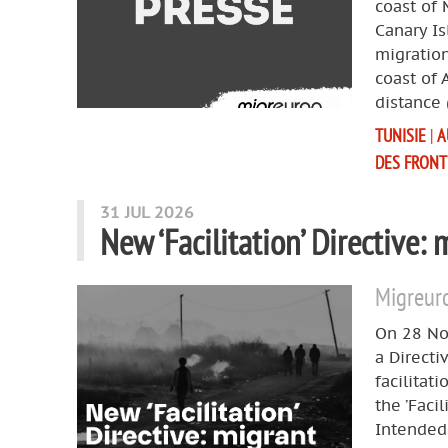
coast of 
Canary Is
migration
coast of 
distance 
TUNISIE
|
A
DES FRONT
31 JUL 2026
New ‘Facilitation’ Directive:
Migreuro
On 28 No
a Direct
facilitat
the ’Faci
Intended