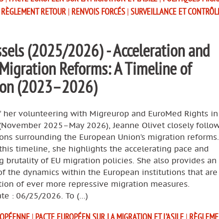
|
RÈGLEMENT RETOUR
|
RENVOIS FORCÉS
|
SURVEILLANCE ET CONTRÔL
sels (2025/2026) - Acceleration and
 Migration Reforms: A Timeline of
tion (2023–2026)
f her volunteering with Migreurop and EuroMed Rights in
 (November 2025–May 2026), Jeanne Olivet closely follo
ions surrounding the European Union’s migration reforms.
his timeline, she highlights the accelerating pace and
g brutality of EU migration policies. She also provides an
of the dynamics within the European institutions that are
tion of ever more repressive migration measures.
te : 06/25/2026. To (…)
ROPÉENNE
|
PACTE EUROPÉEN SUR LA MIGRATION ET L’ASILE
|
RÈGLEME