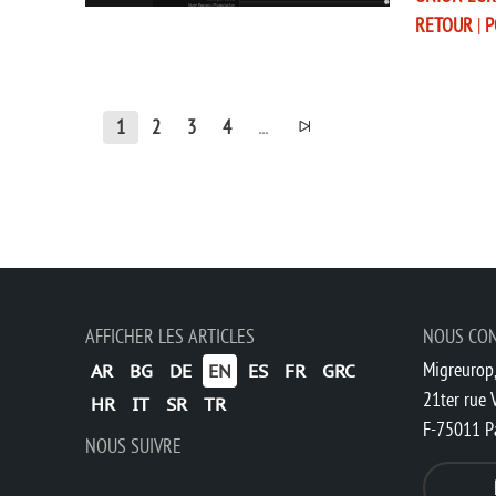
RETOUR
|
P
1
2
3
4
...
AFFICHER LES ARTICLES
NOUS CO
Migreurop,
AR
BG
DE
EN
ES
FR
GRC
21ter rue V
HR
IT
SR
TR
F-75011 P
NOUS SUIVRE