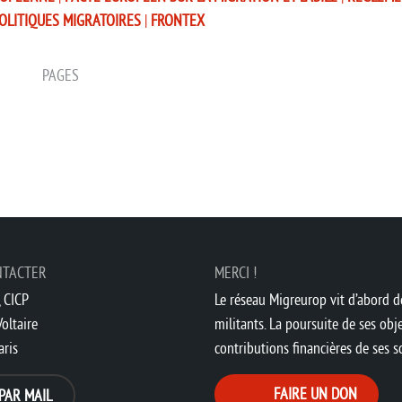
OLITIQUES MIGRATOIRES
|
FRONTEX
PAGES
NTACTER
MERCI !
 CICP
Le réseau Migreurop vit d’abord de
oltaire
militants. La poursuite de ses obje
aris
contributions financières de ses 
FAIRE UN DON
PAR MAIL