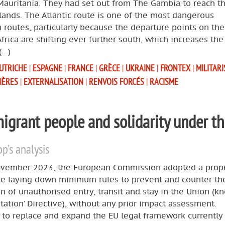
Mauritania. They had set out from The Gambia to reach t
lands. The Atlantic route is one of the most dangerous
 routes, particularly because the departure points on th
Africa are shifting ever further south, which increases the
(…)
UTRICHE
|
ESPAGNE
|
FRANCE
|
GRÈCE
|
UKRAINE
|
FRONTEX
|
MILITAR
IÈRES
|
EXTERNALISATION
|
RENVOIS FORCÉS
|
RACISME
 migrant people and solidarity under th
p’s analysis
vember 2023, the European Commission adopted a propo
ive laying down minimum rules to prevent and counter th
ion of unauthorised entry, transit and stay in the Union (k
litation’ Directive), without any prior impact assessment.
 to replace and expand the EU legal framework currently 