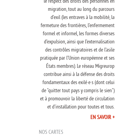
le respect des droits des personnes en
migration, tout au long du parcours
d’exil (les entraves à la mobilité, la
fermeture des frontières, l’enfermement
formel et informel, les formes diverses
d’expulsion, ainsi que l’externalisation
des contrôles migratoires et de l’asile
pratiquée par l’Union européenne et ses
États membres). Le réseau Migreurop
contribue ainsi à la défense des droits
fondamentaux des exilé·e·s (dont celui
de "quitter tout pays y compris le sien")
et à promouvoir la liberté de circulation
et d’installation pour toutes et tous.
EN SAVOIR +
NOS CARTES