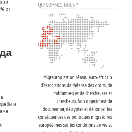
ката
QUI SOMMES-NOUS ?
0% от
 да
Migreurop est un réseau euro-africain
d’associations de défense des droits, de
militant·e·s et de chercheuses et
 в
chercheurs. Son objectif est de
треби и
documenter, décrypter et dénoncer les
маме
conséquences des politiques migratoires
européennes sur les conditions de vie et
а