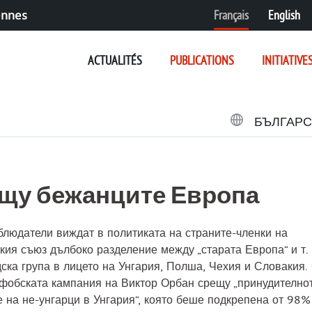
Français
English
ennes
ACTUALITÉS
PUBLICATIONS
INITIATIVE
БЪЛГАР
ещу бежанците Европа
блюдатели виждат в политиката на страните-членки на
кия съюз дълбоко разделение между „старата Европа“ и т. 
ска група в лицето на Унгария, Полша, Чехия и Словакия.
офобската кампания на Виктор Орбан срещу „принудително
 на не-унгарци в Унгария“, която беше подкрепена от 98%