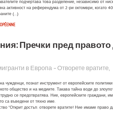
авателите подчертава това разделение, независимо от нис
лна активност на референдума от 2-ри октомври, когато 4
аните (…)
ROPÉENNE
ния: Пречки пред правото
игранти в Европа – Отворете вратите,
а чужденци, познат инструмент от европейските политики
ското общество и на медиите. Такава тайна води до злоупо
трудно се предотвратява. Ние, европейските граждани, и
то са въведени от тяхно име.
ство "Открит достъп: отворете вратите! Ние имаме право д