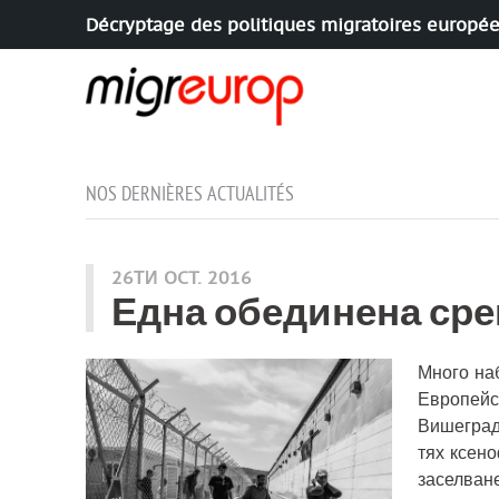
Décryptage des politiques migratoires europé
Aller à la navigation
Aller au contenu
NOS DERNIÈRES ACTUALITÉS
26ТИ OCT. 2016
Една обединена ср
Много на
Европейс
Вишеград
тях ксен
заселване