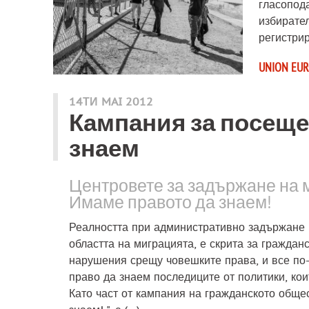
гласопод
избирате
регистрир
UNION EU
14ТИ MAI 2012
Кампания за посеще
знаем
Центровете за задържане на м
Имаме правото да знаем!
Реалността при административно задържане н
областта на миграцията, е скрита за граждан
нарушения срещу човешките права, и все по-
право да знаем последиците от политики, кои
Като част от кампания на гражданското обще