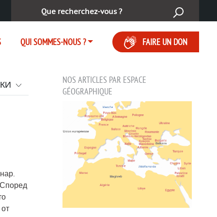
Rechercher :
S
QUI SOMMES-NOUS ?
FAIRE UN DON
NOS ARTICLES PAR ESPACE
СКИ
GÉOGRAPHIQUE
нар.
 Според
то
 от