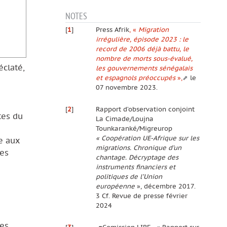
NOTES
[
1
]
Press Afrik
, «
Migration
irrégulière, épisode 2023 : le
record de 2006 déjà battu, le
nombre de morts sous-évalué,
éclaté,
les gouvernements sénégalais
et espagnols préoccupés
»,
le
07 novembre 2023.
[
2
]
Rapport d’observation conjoint
tes du
La Cimade/Loujna
Tounkaranké/Migreurop
« Coopération UE-Afrique sur les
e aux
migrations. Chronique d’un
res
chantage. Décryptage des
instruments financiers et
politiques de l’Union
européenne
», décembre 2017.
3 Cf. Revue de presse février
2024
les
[
3
]
-#Comission LIBE , « Rapport sur