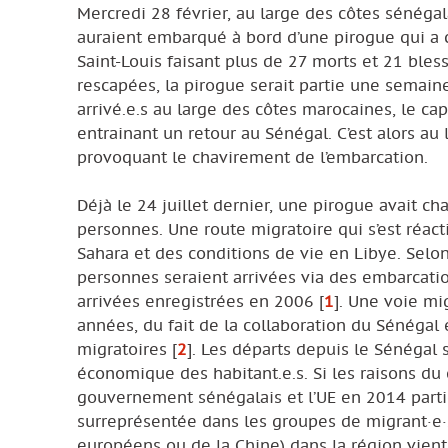
Mercredi 28 février, au large des côtes sénéga
auraient embarqué à bord d’une pirogue qui a 
Saint-Louis faisant plus de 27 morts et 21 ble
rescapées, la pirogue serait partie une semaine
arrivé.e.s au large des côtes marocaines, le ca
entrainant un retour au Sénégal. C’est alors au 
provoquant le chavirement de l’embarcation.
Déjà le 24 juillet dernier, une pirogue avait c
personnes. Une route migratoire qui s’est réact
Sahara et des conditions de vie en Libye. Selo
personnes seraient arrivées via des embarcatio
arrivées enregistrées en 2006
[
1
]
. Une voie mi
années, du fait de la collaboration du Sénégal 
migratoires
[
2
]
. Les départs depuis le Sénégal 
économique des habitant.e.s. Si les raisons du 
gouvernement sénégalais et l’UE en 2014 parti
surreprésentée dans les groupes de migrant·e·
européens ou de la Chine) dans la région vien