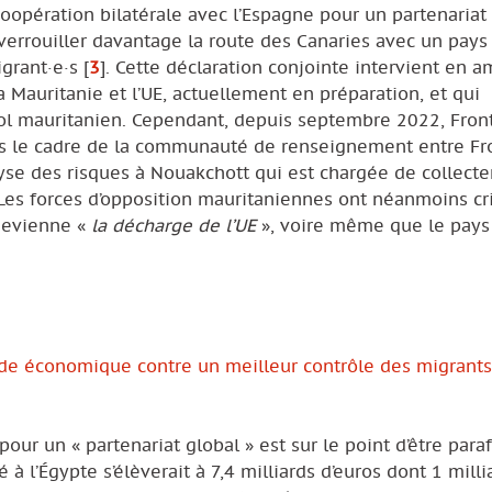
coopération bilatérale avec l’Espagne pour un partenariat
 verrouiller davantage la route des Canaries avec un pays
grant·e·s
[
3
]
. Cette déclaration conjointe intervient en 
la Mauritanie et l’UE, actuellement en préparation, et qui
sol mauritanien. Cependant, depuis septembre 2022, Fron
ans le cadre de la communauté de renseignement entre Fr
alyse des risques à Nouakchott qui est chargée de collecte
. Les forces d’opposition mauritaniennes ont néanmoins cr
 devienne «
la décharge de l’UE
», voire même que le pays 
aide économique contre un meilleur contrôle des migrants
our un « partenariat global » est sur le point d’être para
à l’Égypte s’élèverait à 7,4 milliards d’euros dont 1 milli