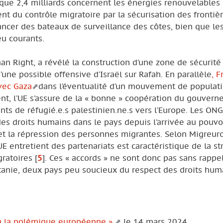
que 2,4 milliards concernent les énergies renouvelables 
ent du contrôle migratoire par la sécurisation des frontiè
nancer des bateaux de surveillance des côtes, bien que le
eu courants.
an Right, a révélé la construction d’une zone de sécurité
d’une possible offensive d’Israël sur Rafah. En parallèle
, F
avec Gaza
dans l’éventualité d’un mouvement de populatio
t, l’UE s’assure de la « bonne » coopération du gouver
s de réfugié.e.s palestinien.ne.s vers l’Europe. Les ONG
es droits humains dans le pays depuis l’arrivée au pouvo
n et la répression des personnes migrantes. Selon Migreuro
E entretient des partenariats est caractéristique de la st
gratoires
[
5
]
. Ces « accords » ne sont donc pas sans rappel
ritanie, deux pays peu soucieux du respect des droits hum
re à la polémique européenne »,
le 14 mars 2024