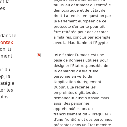
et la
faillis, au détriment du contrôle
res
démocratique et de l’État de
s
droit. La remise en question par
le Parlement européen de ce
protocole d’entente pourrait
être réitérée pour des accords
 dans le
similaires, conclus par exemple
rontex
avec la Mauritanie et l’Égypte.
n. Il
[
8
]
-#Le fichier Eurodac est une
nement
base de données utilisée pour
désigner l’État responsable de
ir du
la demande d’asile d’une
p, la
personne en vertu de
l’application du règlement
ratégie
Dublin. Elle recense les
er les
empreintes digitales des
ains.
demandeur·euse·s d’asile mais
aussi des personnes
appréhendées lors du
franchissement dit « irrégulier »
d’une frontière et des personnes
présentes dans un État membre