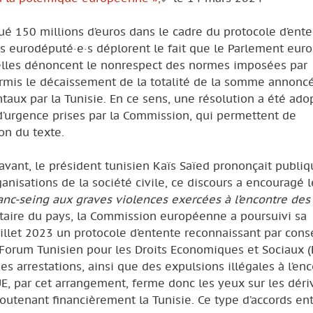
 150 millions d’euros dans le cadre du protocole d’ent
s eurodéputé·e·s déplorent le fait que le Parlement eur
et elles dénoncent le nonrespect des normes imposées par
rmis le décaissement de la totalité de la somme annonc
taux par la Tunisie. En ce sens, une résolution a été ado
’urgence prises par la Commission, qui permettent de
on du texte.
avant, le président tunisien Kaïs Saïed prononçait publ
anisations de la société civile, ce discours a encouragé l
anc-seing aux graves violences exercées à l’encontre des
ritaire du pays, la Commission européenne a poursuivi sa
juillet 2023 un protocole d’entente reconnaissant par con
 Forum Tunisien pour les Droits Economiques et Sociaux 
es arrestations, ainsi que des expulsions illégales à l’en
’UE, par cet arrangement, ferme donc les yeux sur les déri
soutenant financièrement la Tunisie. Ce type d’accords en