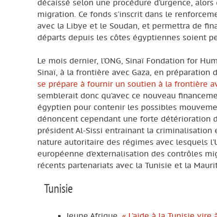
décaissé selon une procédure d’urgence, alors 
migration. Ce fonds s’inscrit dans le renforcem
avec la Libye et le Soudan, et permettra de fi
départs depuis les côtes égyptiennes soient p
Le mois dernier, l’ONG, Sinaï Fondation for Hum
Sinaï, à la frontière avec Gaza, en préparation 
se prépare à fournir un soutien à la frontière 
semblerait donc qu’avec ce nouveau financemen
égyptien pour contenir les possibles mouvement
dénoncent cependant une forte détérioration d
président Al-Sissi entrainant la criminalisatio
nature autoritaire des régimes avec lesquels l’U
européenne d’externalisation des contrôles mi
récents partenariats avec la Tunisie et la Mau
Tunisie
Jeune Afrique
, « L’aide à la Tunisie vi