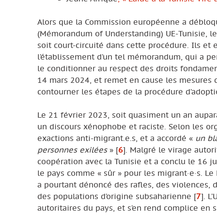
Alors que la Commission européenne a débloqué
(Mémorandum of Understanding) UE-Tunisie, le
soit court-circuité dans cette procédure. Ils 
l’établissement d’un tel mémorandum, qui a pe
le conditionner au respect des droits fondamen
14 mars 2024, et remet en cause les mesures d
contourner les étapes de la procédure d’adopti
Le 21 février 2023, soit quasiment un an aupar
un discours xénophobe et raciste. Selon les org
exactions anti-migrant.e.s, et a accordé «
un bl
personnes exilées
»
[
6
]
. Malgré le virage auto
coopération avec la Tunisie et a conclu le 16 
le pays comme « sûr » pour les migrant·e·s. Le
a pourtant dénoncé des rafles, des violences, d
des populations d’origine subsaharienne
[
7
]
. L
autoritaires du pays, et s’en rend complice en 