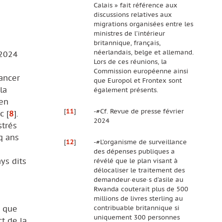
Calais » fait référence aux
discussions relatives aux
migrations organisées entre les
ministres de l’intérieur
britannique, français,
néerlandais, belge et allemand.
 2024
Lors de ces réunions, la
Commission européenne ainsi
ancer
que Europol et Frontex sont
la
également présents.
 en
[
11
]
-#Cf. Revue de presse février
ac
[
8
]
.
2024
strés
q ans
[
12
]
-#L’organisme de surveillance
des dépenses publiques a
ys dits
révélé que le plan visant à
délocaliser le traitement des
demandeur·euse·s d’asile au
Rwanda couterait plus de 500
n
millions de livres sterling au
contribuable britannique si
e que
uniquement 300 personnes
t de la