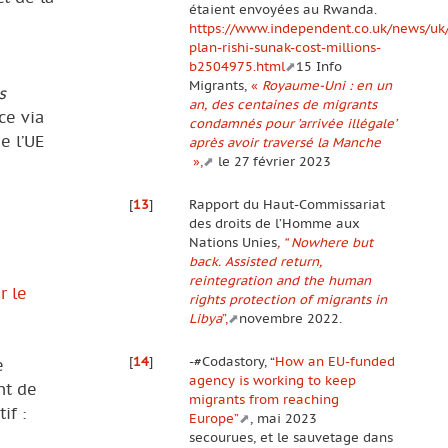
étaient envoyées au Rwanda.
https://www.independent.co.uk/news/uk/
plan-rishi-sunak-cost-millions-
b2504975.html
15 Info
Migrants,
«
Royaume-Uni : en un
s
an, des centaines de migrants
ce via
condamnés pour ’arrivée illégale’
e l’UE
après
avoir traversé la Manche
»,
le 27 février 2023
[
13
]
Rapport du Haut-Commissariat
des droits de l’Homme aux
Nations Unies
, “ Nowhere but
back. Assisted return,
reintegration and the human
r le
rights protection of migrants in
Libya
”,
novembre 2022.
[
14
]
-#Codastory, “
How an EU-funded
e
agency is working to keep
nt de
migrants from reaching
if :
Europe”
, mai 2023
secourues, et le sauvetage dans