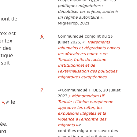
politiques migratoires :
dépolitiser les enjeux, soutenir
un régime autoritaire
»,
amont de
Migreurop, 2021
tex est
[
6
]
Communiqué conjoint du 13
ontex
juillet 2023,
«
Traitements
r des
inhumains et dégradants envers
les africain·e·s
noir·e·s en
itiqué
Tunisie, fruits du racisme
soit
institutionnel et de
l’externalisation des politiques
migratoires
européennes
[
7
]
-#Communiqué FTDES, 20 juillet
2023,
«
Mémorandum UE-
 »,
le
Tunisie : l’Union européenne
approuve les rafles, les
expulsions illégales et la
violence à l’encontre des
fée.
migrants
»
contrôles migratoires avec des
ard
pays « tiers » autoritaires ou