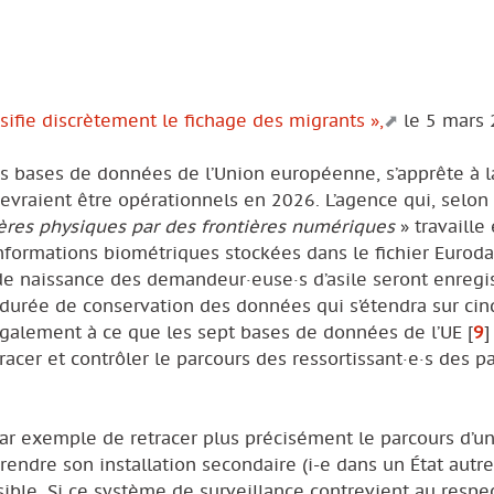
nsifie discrètement le fichage des migrants »,
le 5 mars
es bases de données de l’Union européenne, s’apprête à l
evraient être opérationnels en 2026. L’agence qui, selon 
ières physiques par des frontières numériques
» travaille
informations biométriques stockées dans le fichier Eurod
de naissance des demandeur·euse·s d’asile seront enregi
 durée de conservation des données qui s’étendra sur cin
 également à ce que les sept bases de données de l’UE
[
9
]
cer et contrôler le parcours des ressortissant·e·s des pa
ar exemple de retracer plus précisément le parcours d’u
rendre son installation secondaire (i-e dans un État autr
ble. Si ce système de surveillance contrevient au respec