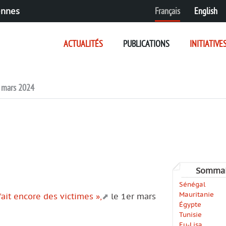
Français
English
ennes
ACTUALITÉS
PUBLICATIONS
INITIATIVE
e mars 2024
Somma
Sénégal
Mauritanie
fait encore des victimes »,
le 1er mars
Égypte
Tunisie
Eu-Lisa