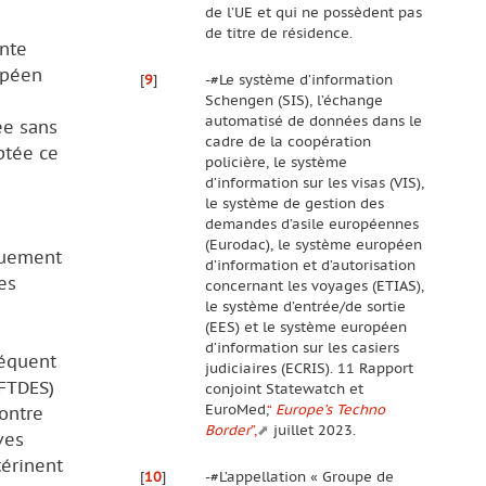
de l’UE et qui ne possèdent pas
de titre de résidence.
ente
opéen
[
9
]
-#Le système d’information
Schengen (SIS), l’échange
automatisé de données dans le
ée sans
cadre de la coopération
ptée ce
policière, le système
d’information sur les visas (VIS),
le système de gestion des
demandes d’asile européennes
(Eurodac), le système européen
iquement
d’information et d’autorisation
es
concernant les voyages (ETIAS),
le système d’entrée/de sortie
(EES) et le système européen
d’information sur les casiers
séquent
judiciaires (ECRIS). 11 Rapport
(FTDES)
conjoint Statewatch et
EuroMed,
“
Europe’s Techno
contre
Border
”,
juillet 2023.
ves
térinent
[
10
]
-#L’appellation « Groupe de