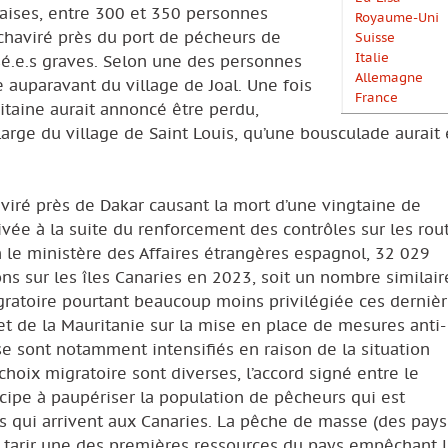
laises, entre 300 et 350 personnes
Royaume-Uni
chaviré près du port de pécheurs de
Suisse
Italie
ssé.e.s graves. Selon une des personnes
Allemagne
 auparavant du village de Joal. Une fois
France
pitaine aurait annoncé être perdu,
large du village de Saint Louis, qu’une bousculade aurait 
haviré près de Dakar causant la mort d’une vingtaine de
ivée à la suite du renforcement des contrôles sur les rou
n le ministère des Affaires étrangères espagnol, 32 029
ns sur les îles Canaries en 2023, soit un nombre similair
gratoire pourtant beaucoup moins privilégiée ces derniè
et de la Mauritanie sur la mise en place de mesures anti-
se sont notamment intensifiés en raison de la situation
choix migratoire sont diverses, l’accord signé entre le
cipe à paupériser la population de pêcheurs qui est
s qui arrivent aux Canaries. La pêche de masse (des pays
t tarir une des premières ressources du pays empêchant 