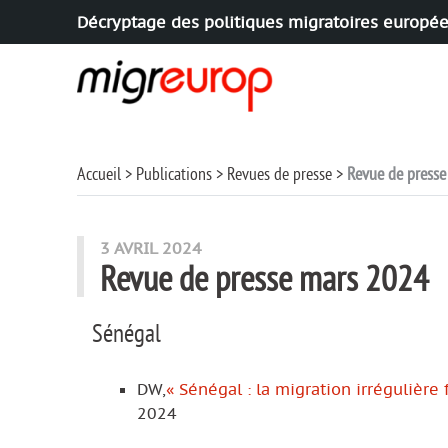
Décryptage des politiques migratoires europé
Aller à la navigation
Aller au contenu
Accueil
Publications
Revues de presse
Revue de press
3 AVRIL 2024
Revue de presse mars 2024
Sénégal
DW,
« Sénégal : la migration irrégulière 
2024