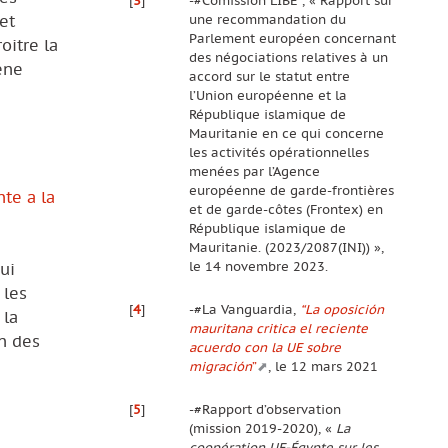
une recommandation du
et
Parlement européen concernant
oitre la
des négociations relatives à un
ène
accord sur le statut entre
l’Union européenne et la
République islamique de
Mauritanie en ce qui concerne
les activités opérationnelles
menées par l’Agence
européenne de garde-frontières
nte a la
et de garde-côtes (Frontex) en
République islamique de
Mauritanie. (2023/2087(INI)) »,
le 14 novembre 2023.
ui
 les
[
4
]
-#La Vanguardia,
“La oposición
 la
mauritana critica el reciente
on des
acuerdo con la UE sobre
migración
”
, le 12 mars 2021
[
5
]
-#Rapport d’observation
(mission 2019-2020), «
La
coopération UE-Égypte sur les