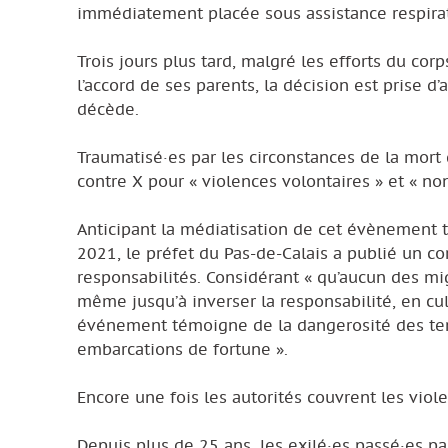
immédiatement placée sous assistance respirat
Trois jours plus tard, malgré les efforts du corps
l’accord de ses parents, la décision est prise d’
décède.
Traumatisé·es par les circonstances de la mort 
contre X pour « violences volontaires » et « no
Anticipant la médiatisation de cet évènement 
2021, le préfet du Pas-de-Calais a publié u
responsabilités. Considérant « qu’aucun des migra
même jusqu’à inverser la responsabilité, en c
événement témoigne de la dangerosité des ten
embarcations de fortune ».
Encore une fois les autorités couvrent les viole
Depuis plus de 25 ans, les exilé·es passé·es pa