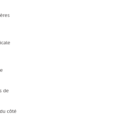
ères
icale
ce
es de
u côté