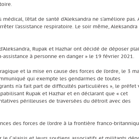
oire.
 médical, l’état de santé d’Aleksandra ne s’améliore pas.
arrêter l’assistance respiratoire. Le soir même, Aleksandra
d’Aleksandra, Rupak et Hazhar ont décidé de déposer pla
n-assistance à personne en danger » le 19 février 2021.
tragique et la mise en cause des forces de l’ordre, le 3 m
n communiqué qui exempte les gendarmes de toutes
nts n’a fait part de difficultés particulières », le préfet 
ulpabilisant Rupak et Hazhar et en déclarant que « cet
tatives périlleuses de traversées du détroit avec des
nces des forces de l’ordre à la frontière franco-britanniqu
r le Calaisis et leurs soutiens associatifs et militants dé