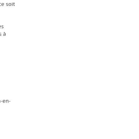
ce soit
es
 à
n-en-