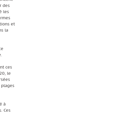
ur des
́ les
darmes
tions et
ns la
ce
e.
nt ces
20, le
rsées
s plages
́ à
s. Ces