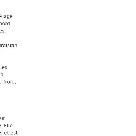
-Plage
 bord
es.
urdistan
 les
à
 froid,
sur
. Elle
, et est