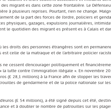
tre des migrant·es dans cette zone frontalière. Le Défense
ère à plusieurs reprises. Pourtant, rien ne change. Malgre
̀lement de la part des forces de l’ordre, policiers et gen
es physiques, gazages, expulsions journalières, intimida
nt le quotidien des migrant·es présent·es à Calais et da
 où les droits des personnes étrangères sont en permanen
s est celle de la matraque et de l’arbitraire policier racist
es ne cessent d’encourager politiquement et financièreme
 la lutte contre l’immigration illégale ». En novembre 20
os (£ 28,1 millions) à la France afin de stopper les trave
rouilles de gendarmerie et de la police nationale sur le
ros (£ 54 millions), a été signé depuis cet été, destine
ance et à doubler le nombre de patrouilles sur les plage