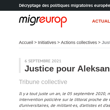
Décryptage des politiques migratoires europé
Aller à la navigation
Aller au contenu
ACTUAL
Accueil
Initiatives
Actions collectives
Jus
6 SEPTEMBRE 2021
Justice pour Aleksan
Tribune collective
Il y a tout juste un an, le 05 septembre 2020, m
intervention policière sur le littoral proche de
d’universitaires, de militant·es, d’artistes et d