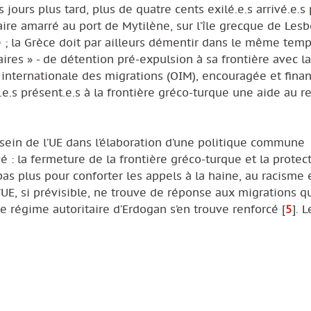
 jours plus tard, plus de quatre cents exilé.e.s arrivé.e.s 
aire amarré au port de Mytilène, sur l’île grecque de Les
e ; la Grèce doit par ailleurs démentir dans le même tem
iaires » - de détention pré-expulsion à sa frontière avec la
 internationale des migrations (OIM), encouragée et fina
.e.s présent.e.s à la frontière gréco-turque une aide au r
sein de l’UE dans l’élaboration d’une politique commune
é : la fermeture de la frontière gréco-turque et la protec
t pas plus pour conforter les appels à la haine, au racisme e
l’UE, si prévisible, ne trouve de réponse aux migrations q
 le régime autoritaire d’Erdogan s’en trouve renforcé
[
5
]
. L