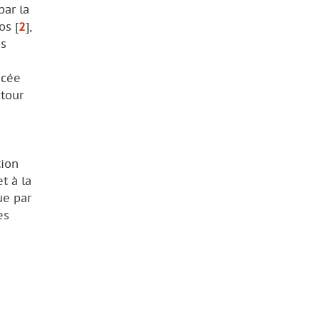
par la
bos
[
2
]
,
ps
ncée
etour
tion
t à la
ue par
es