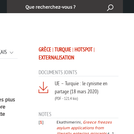
Cerca:
GRÈCE
|
TURQUIE
|
HOTSPOT
|
ÇAIS
EXTERNALISATION
DOCUMENTS JOINTS
UE – Turquie : le cynisme en
partage (18 mars 2020)
(PDF
-
121.4 kio)
es plus
ore
NOTES
tte
[
1
]
Ekathimerini,
Greece freezes
asylum applications from
illegally entering migrants
, 1