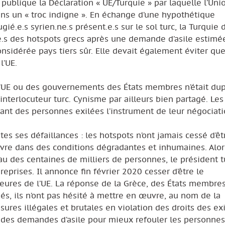
 publique la Déclaration « UE/Turquie » par laquelle l’Uni
ans un « troc indigne ». En échange d’une hypothétique
ié.e.s syrien.ne.s présent.e.s sur le sol turc, la Turquie 
.e.s des hotspots grecs après une demande d’asile estimé
nsidérée pays tiers sûr. Elle devait également éviter que
l’UE.
 l’UE ou des gouvernements des États membres n’était dup
nterlocuteur turc. Cynisme par ailleurs bien partagé. Le
isant des personnes exilées l’instrument de leur négociati
es ses défaillances : les hotspots n’ont jamais cessé d’êt
ivre dans des conditions dégradantes et inhumaines. Alo
au des centaines de milliers de personnes, le président t
eprises. Il annonce fin février 2020 cesser d’être le
ieures de l’UE. La réponse de la Grèce, des États membre
gnés, ils n’ont pas hésité à mettre en œuvre, au nom de la
res illégales et brutales en violation des droits des exil
 des demandes d’asile pour mieux refouler les personnes