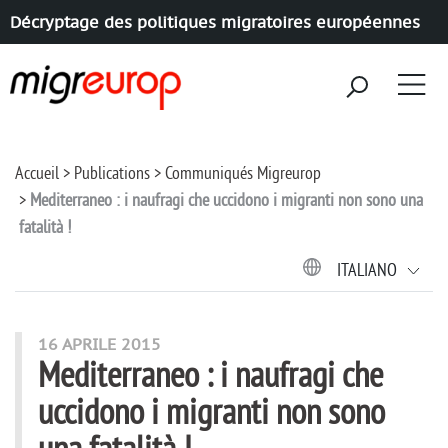
Décryptage des politiques migratoires européennes
Aller à la navigation
Aller au contenu
Accueil
Publications
Communiqués Migreurop
Mediterraneo : i naufragi che uccidono i migranti non sono una
fatalità !
ITALIANO
16 APRILE 2015
Mediterraneo : i naufragi che
uccidono i migranti non sono
una fatalità !