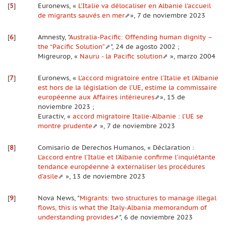
[
5
]
Euronews, «
L’Italie va délocaliser en Albanie l’accueil
de migrants sauvés en mer
», 7 de noviembre 2023
[
6
]
Amnesty, "
Australia-Pacific: Offending human dignity –
the “Pacific Solution”
", 24 de agosto 2002 ;
Migreurop, «
Nauru - la Pacific solution
», marzo 2004
[
7
]
Euronews, «
L’accord migratoire entre l’Italie et l’Albanie
est hors de la législation de l’UE, estime la commissaire
européenne aux Affaires intérieures
», 15 de
noviembre 2023 ;
Euractiv, «
accord migratoire Italie-Albanie : l’UE se
montre prudente
», 7 de noviembre 2023
[
8
]
Comisario de Derechos Humanos, « Déclaration :
L’accord entre l’Italie et l’Albanie confirme l’inquiétante
tendance européenne à externaliser les procédures
d’asile
», 13 de noviembre 2023
[
9
]
Nova News, "
Migrants: two structures to manage illegal
flows, this is what the Italy-Albania memorandum of
understanding provides
", 6 de noviembre 2023