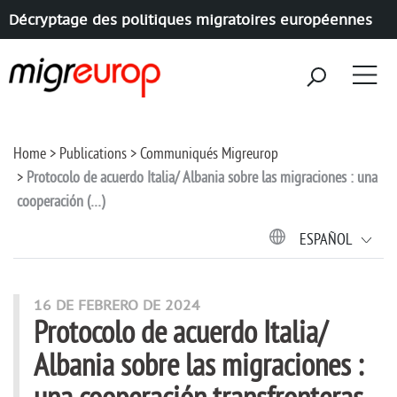
Décryptage des politiques migratoires européennes
Aller à la navigation
Aller au contenu
Home
Publications
Communiqués Migreurop
Protocolo de acuerdo Italia/ Albania sobre las migraciones : una
cooperación (…)
ESPAÑOL
16 DE FEBRERO DE 2024
Protocolo de acuerdo Italia/
Albania sobre las migraciones :
una cooperación transfronteras