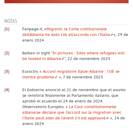
NOTAS
[
1
]
Fanpage.it, «
Migranti, la Corte costituzionale
dell’Albania ha dato l’ok all’accordo con l’Italia
», 29 de
enero 2024
[
2
]
Balkan in sight "
In pictures : Sites where refugees will
be hosted in Albania
", 22 de noviembre 2023
[
3
]
Euractiv, «
Accord migratoire Italie-Albanie : l’UE se
montre prudente
», 7 de noviembre 2023
[
4
]
El Gobierno anunció el 21 de noviembre que el asunto
se remitiría finalmente al Parlamento italiano, que
aprobó el acuerdo el 24 de enero de 2024.
Observatorio Europeo, «
La Cour constitutionnelle
albanaise déclare que l’accord sur la migration avec
l’Italie peut aller de l’avant s’il est approuvé
», 24 de
enero 2024