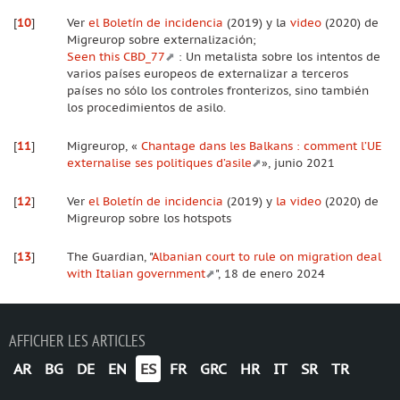
[
10
]
Ver
el Boletín de incidencia
(2019) y la
video
(2020) de
Migreurop sobre externalización;
Seen this CBD_77
: Un metalista sobre los intentos de
varios países europeos de externalizar a terceros
países no sólo los controles fronterizos, sino también
los procedimientos de asilo.
[
11
]
Migreurop, «
Chantage dans les Balkans : comment l’UE
externalise ses politiques d’asile
», junio 2021
[
12
]
Ver
el Boletín de incidencia
(2019) y
la video
(2020) de
Migreurop sobre los hotspots
[
13
]
The Guardian, "
Albanian court to rule on migration deal
with Italian government
", 18 de enero 2024
AFFICHER LES ARTICLES
AR
BG
DE
EN
ES
FR
GRC
HR
IT
SR
TR