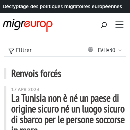
Décryptage des politiques migratoires européennes
Aller à la navigation
Aller au contenu
ITALIANO
Filtrer
Renvois forcés
articles mots
17 APR 2023
La Tunisia non è né un paese di
origine sicuro né un luogo sicuro
di sbarco per le persone soccorse