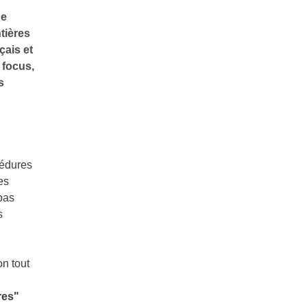
ne
tières
çais et
 focus,
s
cédures
es
 pas
s
on tout
res"