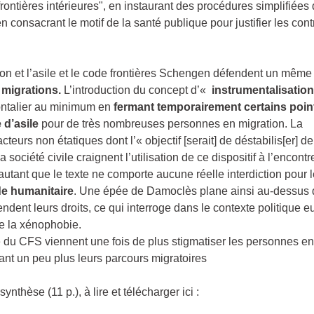
rontières intérieures", en instaurant des procédures simplifiées
en consacrant le motif de la santé publique pour justifier les cont
ion et l’asile et le code frontières Schengen défendent un même
 migrations.
L’introduction du concept d’«
instrumentalisation
frontalier au minimum en
fermant temporairement certains poin
 d’asile
pour de très nombreuses personnes en migration. La
cteurs non étatiques dont l’« objectif [serait] de déstabilis[er] de
société civile craignent l’utilisation de ce dispositif à l’encontr
utant que le texte ne comporte aucune réelle interdiction pour l
ide humanitaire
. Une épée de Damoclès plane ainsi au-dessus
ndent leurs droits, ce qui interroge dans le contexte politique 
e la xénophobie.
me du CFS viennent une fois de plus stigmatiser les personnes en
isant un peu plus leurs parcours migratoires
thèse (11 p.), à lire et télécharger ici :