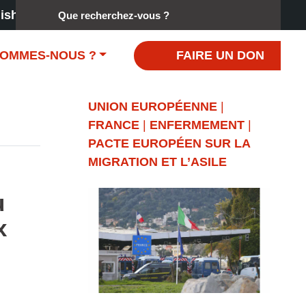
Rechercher :
ish
SOMMES-NOUS ?
FAIRE UN DON
UNION EUROPÉENNE
|
FRANCE
|
ENFERMEMENT
|
PACTE EUROPÉEN SUR LA
MIGRATION ET L’ASILE
u
x