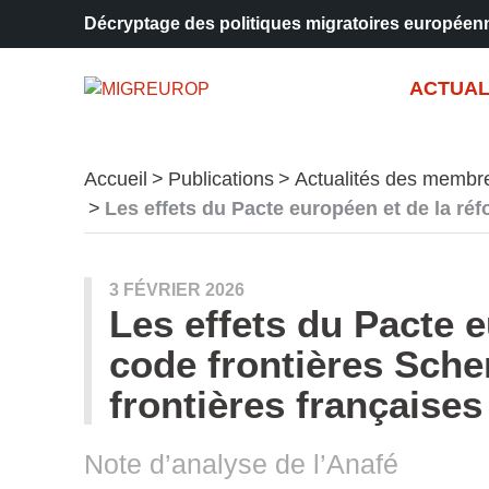
Décryptage des politiques migratoires européen
Aller à la navigation
Aller au contenu
ACTUAL
Accueil
Publications
Actualités des membr
Les effets du Pacte européen et de la ré
3 FÉVRIER 2026
Les effets du Pacte 
code frontières Sch
frontières françaises
Note d’analyse de l’Anafé