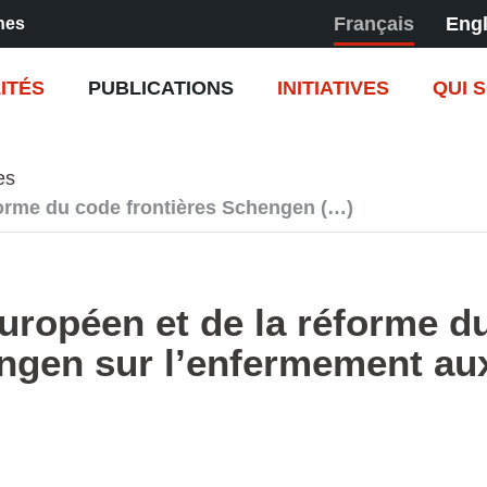
Français
Engl
nes
ITÉS
PUBLICATIONS
INITIATIVES
QUI 
es
forme du code frontières Schengen (…)
européen et de la réforme d
engen sur l’enfermement au