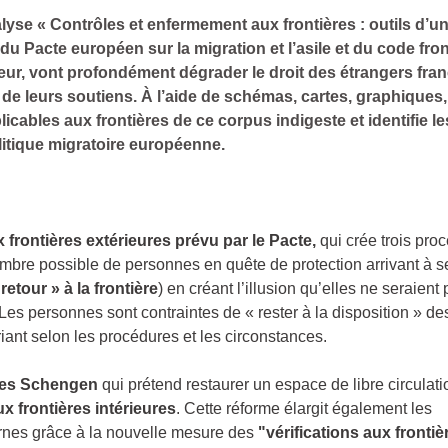
alyse « Contrôles et enfermement aux frontières : outils d’u
du Pacte européen sur la migration et l’asile et du code fron
eur, vont profondément dégrader le droit des étrangers fran
de leurs soutiens. À l’aide de schémas, cartes, graphiques,
icables aux frontières de ce corpus indigeste et identifie le
itique migratoire européenne.
frontières extérieures prévu par le Pacte,
qui crée trois pro
nombre possible de personnes en quête de protection arrivant à s
« retour » à la frontière
) en créant l’illusion qu’elles ne seraient
 Les personnes sont contraintes de « rester à la disposition » de
iant selon les procédures et les circonstances.
ères Schengen
qui prétend restaurer un espace de libre circulati
x frontières intérieures
. Cette réforme élargit également les
ternes grâce à la nouvelle mesure des
"vérifications aux frontiè