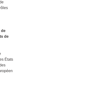
 de
rôles
 de
ts de
e
es États
 des
européen