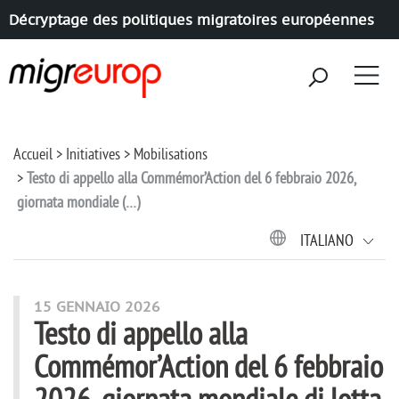
Décryptage des politiques migratoires européennes
Aller à la navigation
Aller au contenu
Accueil
Initiatives
Mobilisations
Testo di appello alla Commémor’Action del 6 febbraio 2026,
giornata mondiale (…)
ITALIANO
15 GENNAIO 2026
Testo di appello alla
Commémor’Action del 6 febbraio
2026, giornata mondiale di lotta