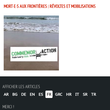
MORT·E·S AUX FRONTIÈRES
|
RÉVOLTES ET MOBILISATIONS
AFFICHER LES ARTICLES
AR
BG
DE
EN
ES
FR
GRC
HR
IT
SR
TR
MERCI !