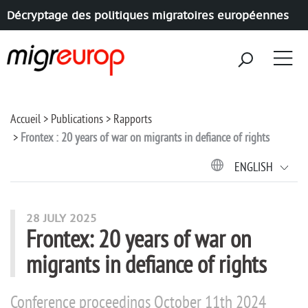
Décryptage des politiques migratoires européennes
Aller à la navigation
Aller au contenu
Accueil
Publications
Rapports
Frontex : 20 years of war on migrants in defiance of rights
ENGLISH
28 JULY 2025
Frontex: 20 years of war on
migrants in defiance of rights
Conference proceedings October 11th 2024