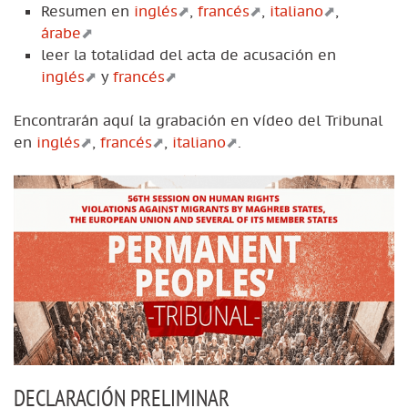
Resumen en
inglés
,
francés
,
italiano
,
árabe
leer la totalidad del acta de acusación en
inglés
y
francés
Encontrarán aquí la grabación en vídeo del Tribunal
en
inglés
,
francés
,
italiano
.
DECLARACIÓN PRELIMINAR