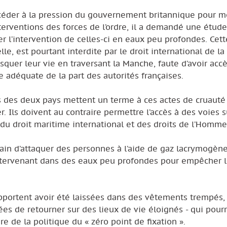
céder à la pression du gouvernement britannique pour mo
terventions des forces de l’ordre, il a demandé une étud
er l’intervention de celles-ci en eaux peu profondes. Cett
e, est pourtant interdite par le droit international de la
squer leur vie en traversant la Manche, faute d’avoir acc
 adéquate de la part des autorités françaises.
es des deux pays mettent un terme à ces actes de cruauté 
r. Ils doivent au contraire permettre l’accès à des voies 
 du droit maritime international et des droits de l’Homme
train d’attaquer des personnes à l’aide de gaz lacrymogèn
intervenant dans des eaux peu profondes pour empêcher 
apportent avoir été laissées dans des vêtements trempés,
ées de retourner sur des lieux de vie éloignés - qui pour
e de la politique du « zéro point de fixation ».