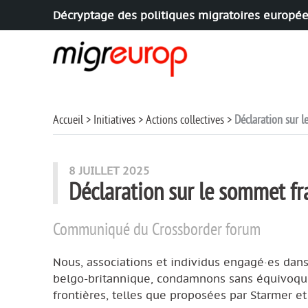
Décryptage des politiques migratoires europé
Aller à la navigation
Aller au contenu
Accueil
Initiatives
Actions collectives
Déclaration sur 
8 JUILLET 2025
Déclaration sur le sommet fr
Communiqué du Crossborder forum
Nous, associations et individus engagé·es dans 
belgo-britannique, condamnons sans équivoque 
frontières, telles que proposées par Starmer e