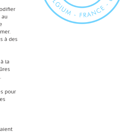
difier
e au
e
 mer.
ès à des
à la
sûres
.
es pour
les
raient