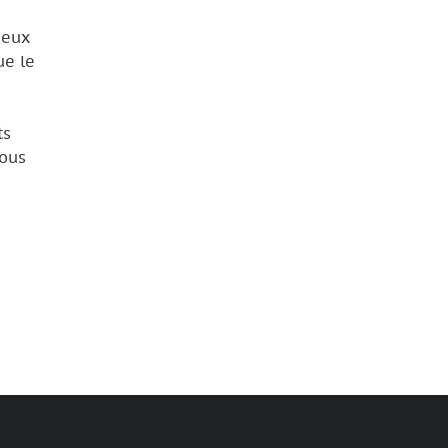
deux
ue le
ts
nous