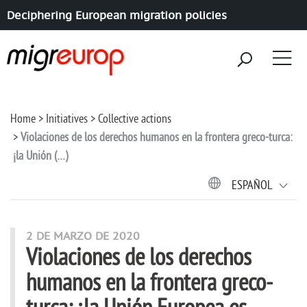
Deciphering European migration policies
Aller à la navigation
Aller au contenu
Home
Initiatives
Collective actions
Violaciones de los derechos humanos en la frontera greco-turca:
¡la Unión (…)
ESPAÑOL
2 DE MARZO DE 2020
Violaciones de los derechos
humanos en la frontera greco-
turca: ¡la Unión Europea es