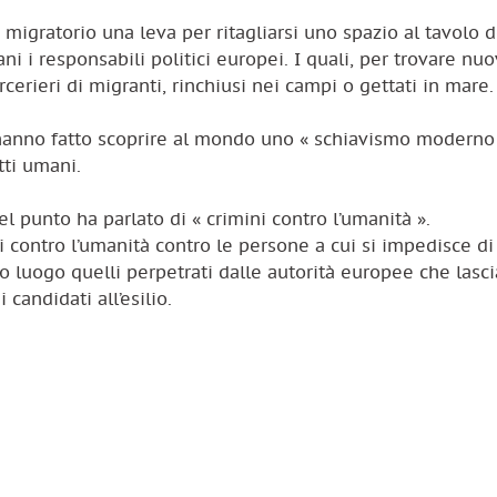
 migratorio una leva per ritagliarsi uno spazio al tavolo d
ni i responsabili politici europei. I quali, per trovare nu
rcerieri di migranti, rinchiusi nei campi o gettati in mare.
hanno fatto scoprire al mondo uno « schiavismo moderno 
tti umani.
 punto ha parlato di « crimini contro l’umanità ».
contro l’umanità contro le persone a cui si impedisce di
imo luogo quelli perpetrati dalle autorità europee che lasc
candidati all’esilio.