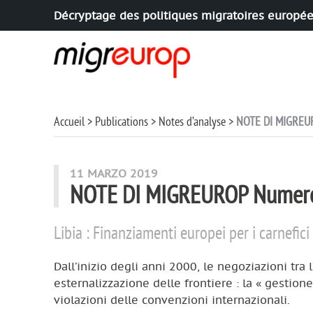
Décryptage des politiques migratoires europé
Aller à la navigation
Aller au contenu
Accueil
Publications
Notes d’analyse
NOTE DI MIGREUR
11 MARZO 2019
NOTE DI MIGREUROP Numero
Libia : Finanziamenti europei per i carnefici
Dall’inizio degli anni 2000, le negoziazioni tra 
esternalizzazione delle frontiere : la « gestione
violazioni delle convenzioni internazionali.