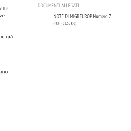
DOCUMENTI ALLEGATI
elle
ove
NOTE DI MIGREUROP Numero 7
(PDF
-
612.6 kio)
», già
iano