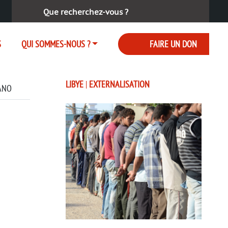
Rechercher :
S
QUI SOMMES-NOUS ?
FAIRE UN DON
LIBYE
|
EXTERNALISATION
IANO