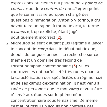
expressions officielles qui parlent de
« points de
contact »
ou de
« centres de transit »
). Au point
que le commissaire européen chargé des
questions d’immigration, Antonio Vitorino, a cru
devoir faire un rappel à l’ordre lexical, le terme
«
camps
», trop explicite, étant jugé
politiquement incorrect
[
2
]
.
Migreurop se sent d’autant plus légitime à lancer
le concept de
camp
dans le débat public que,
depuis de longues années, la recherche sur ce
thème est un domaine très fécond de
l’historiographie contemporaine
[
3
]
. Si les
controverses ont parfois été très rudes quant à
la caractérisation des spécificités du régime nazi
et de ses camps d’extermination, il n’est venu à
l’idée de personne que le mot
camp
devrait être
réservé aux études sur le phénomène
concentrationnaire sous le nazisme. De même
c’est aujourd’hui un acquis non contesté des