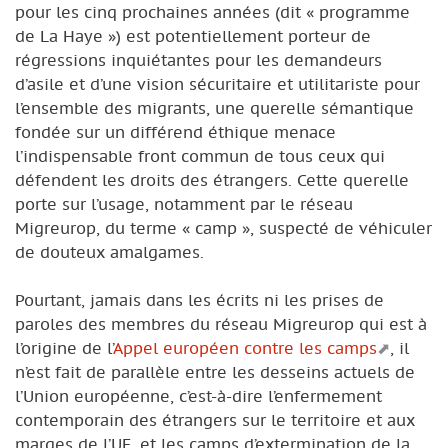
pour les cinq prochaines années (dit « programme
de La Haye ») est potentiellement porteur de
régressions inquiétantes pour les demandeurs
d’asile et d’une vision sécuritaire et utilitariste pour
l’ensemble des migrants, une querelle sémantique
fondée sur un différend éthique menace
l’indispensable front commun de tous ceux qui
défendent les droits des étrangers. Cette querelle
porte sur l’usage, notamment par le réseau
Migreurop, du terme « camp », suspecté de véhiculer
de douteux amalgames.
Pourtant, jamais dans les écrits ni les prises de
paroles des membres du réseau Migreurop qui est à
l’origine de l’
Appel européen contre les camps
, il
n’est fait de parallèle entre les desseins actuels de
l’Union européenne, c’est-à-dire l’enfermement
contemporain des étrangers sur le territoire et aux
marges de l’UE, et les camps d’extermination de la