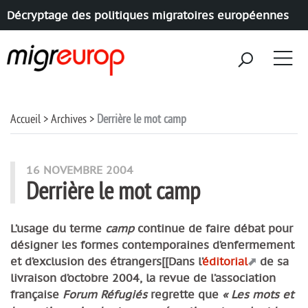
Décryptage des politiques migratoires européennes
Aller à la navigation
Aller au contenu
Accueil
Archives
Derrière le mot camp
16 NOVEMBRE 2004
Derrière le mot camp
L’usage du terme
camp
continue de faire débat pour
désigner les formes contemporaines d’enfermement
et d’exclusion des étrangers[[Dans l’
éditorial
de sa
livraison d’octobre 2004, la revue de l’association
française
Forum Réfugiés
regrette que
« Les mots et