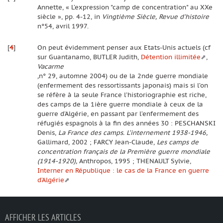
Annette, « L’expression "camp de concentration" au XXe
siècle », pp. 4-12, in
Vingtième Siècle, Revue d’histoire
n°54, avril 1997.
[
4
]
On peut évidemment penser aux Etats-Unis actuels (cf
sur Guantanamo, BUTLER Judith,
Détention illimitée
,
Vacarme
,
n° 29, automne 2004) ou de la 2nde guerre mondiale
(enfermement des ressortissants japonais) mais si l’on
se réfère à la seule France l’historiographie est riche,
des camps de la 1ière guerre mondiale à ceux de la
guerre d’Algérie, en passant par l’enfermement des
réfugiés espagnols à la fin des années 30 : PESCHANSKI
Denis,
La France des camps. L’internement 1938-1946,
Gallimard, 2002 ; FARCY Jean-Claude,
Les camps de
concentration français de la Première guerre mondiale
(1914-1920),
Anthropos, 1995 ; THENAULT Sylvie,
Interner en République : le cas de la France en guerre
d’Algérie
AFFICHER LES ARTICLES