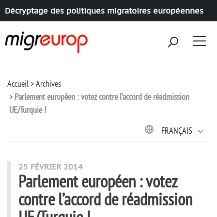
Décryptage des politiques migratoires européennes
Aller à la navigation
Aller au contenu
Accueil
Archives
Parlement européen : votez contre l’accord de réadmission
UE/Turquie !
FRANÇAIS
25 FÉVRIER 2014
Parlement européen : votez
contre l’accord de réadmission
UE/Turquie !