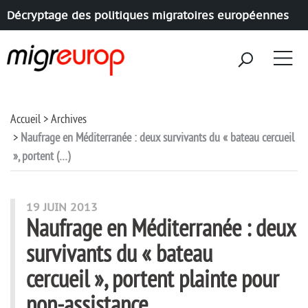
Décryptage des politiques migratoires européennes
Aller à la navigation
Aller au contenu
Accueil
Archives
Naufrage en Méditerranée : deux survivants du « bateau cercueil
», portent (…)
19 JUIN 2013
Naufrage en Méditerranée : deux
survivants du « bateau
cercueil », portent plainte pour
non-assistance