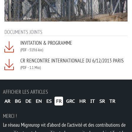
DOCUMENTS JOINTS
INVITATION & PROGRAMME
(PDF
-
519.6 kio)
CR RENCONTRE INTERNATIONALE DU 6/12/2013 PARIS
(PDF
-
1.1 Mio)
AFFICHER LES ARTICLES
AR
BG
DE
EN
ES
FR
GRC
HR
IT
SR
TR
MERCI !
Le réseau Migreurop vit d’abord de l’activité et des contributions de