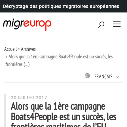
Décryptage des politiques migratoires européennes
Aller à la navigation
Aller au contenu
Accueil
Archives
Alors que la 1ère campagne Boats4People est un succès, les
frontières (…)
FRANÇAIS
20 JUILLET 2012
Alors que la 1ère campagne
Boats4People est un succès, les
frontières maritimes de l’EU