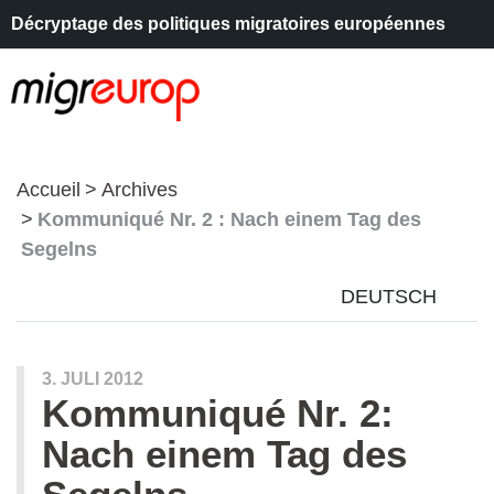
Décryptage des politiques migratoires européennes
Aller à la navigation
Aller au contenu
Accueil
Archives
Kommuniqué Nr. 2 : Nach einem Tag des
Segelns
DEUTSCH
3. JULI 2012
Kommuniqué Nr. 2:
Nach einem Tag des