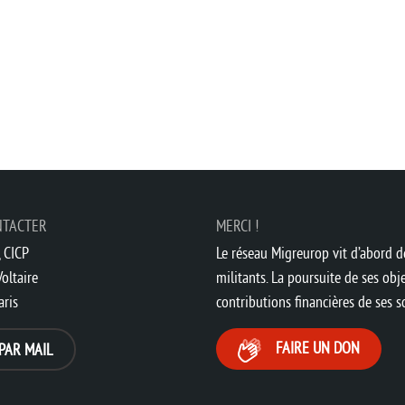
NTACTER
MERCI !
 CICP
Le réseau Migreurop vit d’abord de
oltaire
militants. La poursuite de ses obje
aris
contributions financières de ses 
FAIRE UN DON
PAR MAIL