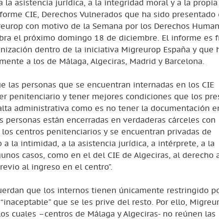
la asistencia jurídica, a la integridad moral y a la propia
 Informe CIE, Derechos Vulnerados que ha sido presentado 
reurop con motivo de la Semana por los Derechos Human
ebra el próximo domingo 18 de diciembre. El informe es f
anización dentro de la iniciativa Migreurop España y que 
amente a los de Málaga, Algeciras, Madrid y Barcelona.
e las personas que se encuentran internadas en los CIE
ter penitenciario y tener mejores condiciones que los pre
alta administrativa como es no tener la documentación en
as personas están encerradas en verdaderas cárceles con
 los centros penitenciarios y se encuentran privadas de
a intimidad, a la asistencia jurídica, a intérprete, a la
gunos casos, como en el del CIE de Algeciras, al derecho a
evio al ingreso en el centro”.
rdan que los internos tienen únicamente restringido po
inaceptable” que se les prive del resto. Por ello, Migreu
los cuales –centros de Málaga y Algeciras- no reúnen las