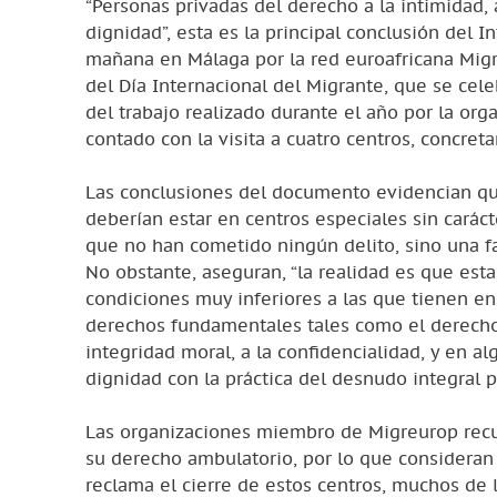
“Personas privadas del derecho a la intimidad, a 
dignidad”, esta es la principal conclusión del
mañana en Málaga por la red euroafricana Mig
del Día Internacional del Migrante, que se cel
del trabajo realizado durante el año por la org
contado con la visita a cuatro centros, concret
Las conclusiones del documento evidencian qu
deberían estar en centros especiales sin carác
que no han cometido ningún delito, sino una f
No obstante, aseguran, “la realidad es que est
condiciones muy inferiores a las que tienen en
derechos fundamentales tales como el derecho a l
integridad moral, a la confidencialidad, y en al
dignidad con la práctica del desnudo integral pr
Las organizaciones miembro de Migreurop recue
su derecho ambulatorio, por lo que consideran “
reclama el cierre de estos centros, muchos de 