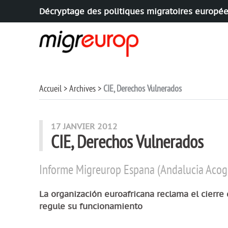
Décryptage des politiques migratoires europé
Aller à la navigation
Aller au contenu
Accueil
Archives
CIE, Derechos Vulnerados
17 JANVIER 2012
CIE, Derechos Vulnerados
Informe Migreurop Espana (Andalucia Aco
La organización euroafricana reclama el cierre 
regule su funcionamiento