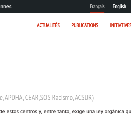
Français
English
ennes
ACTUALITÉS
PUBLICATIONS
INITIATIVE
ge, APDHA, CEAR,SOS Racismo, ACSUR)
de estos centros y, entre tanto, exige una ley orgánica q