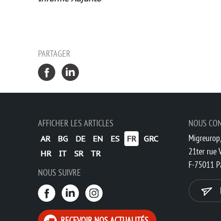
PARTAGER
AFFICHER LES ARTICLES
NOUS CO
Migreurop,
AR
BG
DE
EN
ES
FR
GRC
21ter rue V
HR
IT
SR
TR
F-75011 P
NOUS SUIVRE
RECEVOIR NOS ACTUALITÉS