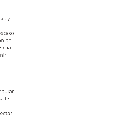
mas y
escaso
ón de
encia
nir
egular
s de
 estos