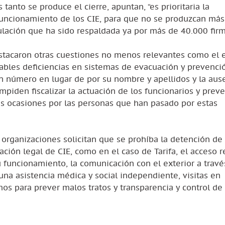
anto se produce el cierre, apuntan, “es prioritaria la
funcionamiento de los CIE, para que no se produzcan más
gulación que ha sido respaldada ya por más de 40.000 fir
estacaron otras cuestiones no menos relevantes como el 
otables deficiencias en sistemas de evacuación y prevenci
un número en lugar de por su nombre y apellidos y la aus
mpiden fiscalizar la actuación de los funcionarios y preve
s ocasiones por las personas que han pasado por estas
s organizaciones solicitan que se prohíba la detención de
ción legal de CIE, como en el caso de Tarifa, el acceso r
su funcionamiento, la comunicación con el exterior a travé
una asistencia médica y social independiente, visitas en
s para prever malos tratos y transparencia y control de