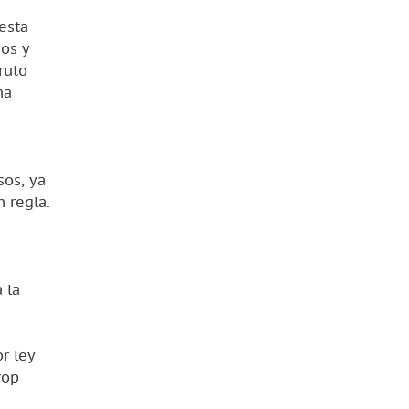
esta
os y
ruto
ha
sos, ya
 regla.
 la
r ley
rop