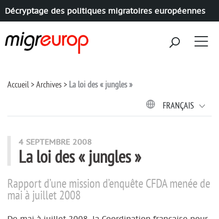
Décryptage des politiques migratoires européennes
Aller à la navigation
Aller au contenu
Accueil
Archives
La loi des « jungles »
FRANÇAIS
4 SEPTEMBRE 2008
La loi des « jungles »
Rapport d’une mission d’enquête CFDA menée de
mai à juillet 2008
De mai à juillet 2008, la Coordination française pour