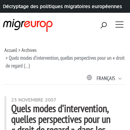
Décryptage des politiques migratoires européennes
Aller à la navigation
Aller au contenu
Accueil
Archives
Quels modes d’intervention, quelles perspectives pour un « droit
de regard (…)
FRANÇAIS
23 NOVEMBRE 2007
Quels modes d’intervention,
quelles perspectives pour un
« droit de regard » dans les