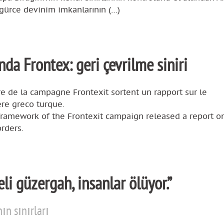
gürce devinim imkanlarının (…)
da Frontex: geri çevrilme siniri
e de la campagne Frontexit sortent un rapport sur le
ère greco turque.
ramework of the Frontexit campaign released a report o
rders.
li güzergah, insanlar ölüyor.”
ın sınırları