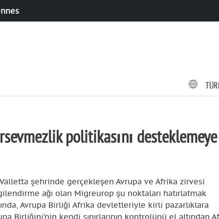
ennes
TÜR
rsevmezlik politikasını desteklemeye
alletta şehrinde gerçekleşen Avrupa ve Afrika zirvesi
lgilendirme ağı olan Migreurop şu noktaları hatırlatmak
nda, Avrupa Birliği Afrika devletleriyle kirli pazarlıklara
pa Birliğini’nin kendi sınırlarının kontrolünü el altından A