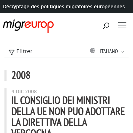
Décryptage des politiques migratoires européennes
Aller à la navigation
Aller au contenu
ITALIANO
Filtrer
2008
articles annee
4 DIC 2008
IL CONSIGLIO DEI MINISTRI
DELLA UE NON PUO ADOTTARE
LA DIRETTIVA DELLA