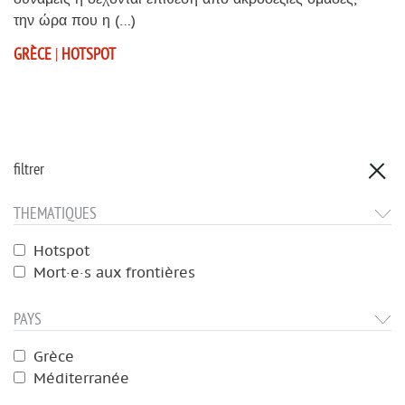
την ώρα που η (…)
GRÈCE
|
HOTSPOT
filtrer
THEMATIQUES
Hotspot
Mort·e·s aux frontières
PAYS
Grèce
Méditerranée