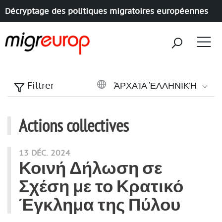
Décryptage des politiques migratoires européennes
Aller à la navigation
Aller au contenu
ἈΡΧΑΊΑ ἙΛΛΗΝΙΚΉ
Filtrer
Actions collectives
Articles de cette rubrique
13 DÉC. 2024
Κοινή Δήλωση σε
Σχέση με το Κρατικό
Έγκλημα της Πύλου