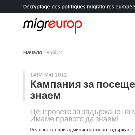
Décryptage des politiques migratoires europé
Aller à la navigation
Aller au contenu
Начало
Archives
Статии от рубриката
14ТИ MAI 2012
Кампания за посеще
знаем
Центровете за задържане на м
Имаме правото да знаем!
Реалността при административно задържане н