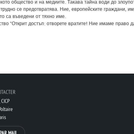
ското общество и на медиите. Такава тайна води до злоупо
трудно се предотвратява. Ние, европейските граждани, и
то са въведени от тяхно име.
ство "Открит достъп: отворете вратите! Ние имаме право д
NTACTER
 CICP
oltaire
aris
PAR MAIL