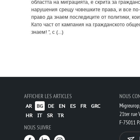
областта на миграцията, е скрита за граждан
нарушения срещу човешките права, и все по-
право да знаем последиците от политики, кои
Като част от кампания на гражданското обще
знаем! ", с (…)
AFFICHER LES ARTICLES
NOUS CO
Migreurop,
AR
BG
DE
EN
ES
FR
GRC
21ter rue V
HR
IT
SR
TR
F-75011 P
NOUS SUIVRE