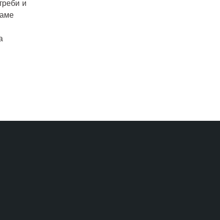
треби и
маме
а