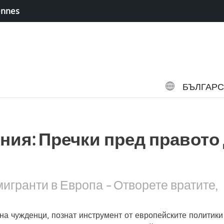
ennes
БЪЛГАР
ния: Пречки пред правото
игранти в Европа – Отворете вратите,
а чужденци, познат инструмент от европейските политики