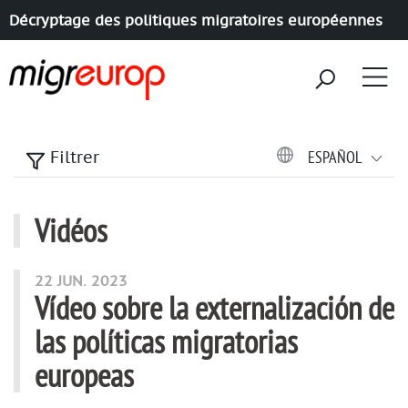
Décryptage des politiques migratoires européennes
Aller à la navigation
Aller au contenu
ESPAÑOL
Filtrer
Vidéos
Artículos de esta sección
22 JUN. 2023
Vídeo sobre la externalización de
las políticas migratorias
europeas