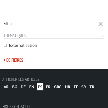
Filtrer
THÉMATIQUES
Externalisation
+ DE FILTRES
AFFICHER LES ARTICLES
AR
BG
DE
EN
ES
FR
GRC
HR
IT
SR
TR
NOUS CONTACTER