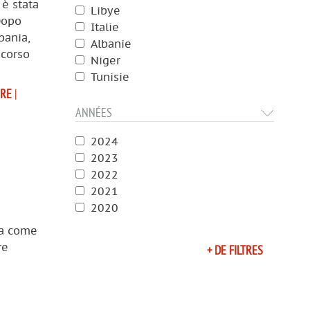
 è stata
Libye
Dopo
Italie
bania,
Albanie
icorso
Niger
Tunisie
IRE
|
ANNÉES
2024
2023
2022
2021
2020
ta come
re
+ DE FILTRES