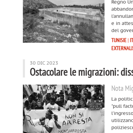
Regno Uni
abbandon
l’annulla
e in atte
del gover
TUNISIE
|
I
EXTERNAL
30 DIC 2023
Ostacolare le migrazioni: di
Nota Mig
La politi
"pull fac
l’ingress
utilizzan
poliziesco