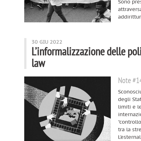
Sono pres
attravers
addirittur
30 GIU 2022
L’informalizzazione delle poli
law
Note #1
Sconosciu
degli Sta
limiti e l
internazi
“controll
tra la st
L’esterna