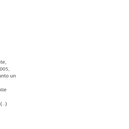
te,
2005,
sunto un
lle
 (…)