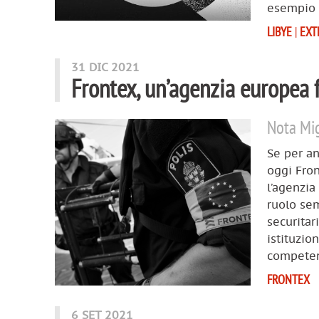
esempio 
LIBYE
|
EXT
31 DIC 2021
Frontex, un’agenzia europea f
Nota Mig
Se per an
oggi Fron
l’agenzia
ruolo sem
securitar
istituzio
competenz
FRONTEX
6 SET 2021