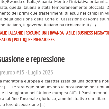
to/Rwanda e Italia/Albania. Mentre l’iniziativa britannica
ata, quella italiana è stata temporaneamente bloccata. 
mento dei primi due trasferimenti di esuli nei campi in Al
sa della decisione della Corte di Cassazione di Roma sul r
no italiano, il governo italiano ha richiamato il (…)
TALIE
|
ALBANIE
|
ROYAUME-UNI
|
RWANDA
|
ASILE
|
BUSINESS MIGRATO
ISATION
|
POLITIQUES MIGRATOIRES
ssuasione e repressione
reurop #15 - Luglio 2023
ca migratoria europea è caratterizzata da una dottrina no
tor [...]. Le strategie promuovono la dissuasione per limita
o e il soggiorno nell’Unione europea (UE). I Paesi membri
o a tal fine l’arsenale giuridico, amministrativo o militare-
 a loro disposizione [...].