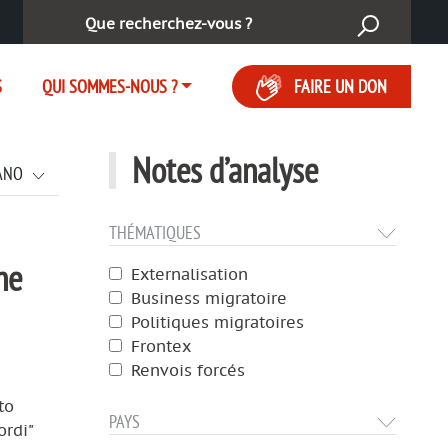
Rechercher :
S
QUI SOMMES-NOUS ?
FAIRE UN DON
Notes d’analyse
IANO
THÉMATIQUES
ne
Externalisation
Business migratoire
Politiques migratoires
Frontex
Renvois forcés
to
PAYS
ordi"