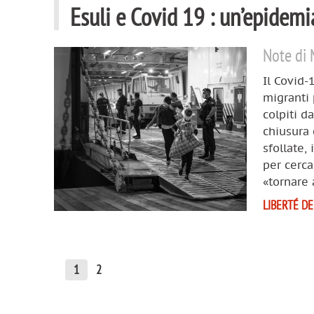
Esuli e Covid 19 : un’epidemi
Note di 
Il Covid-
migranti 
colpiti d
chiusura 
sfollate,
per cerca
«tornare 
LIBERTÉ DE
1
2