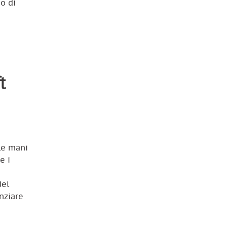
o di
t
le mani
e i
del
enziare