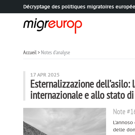
Décryptage des politiques migratoires europé
Aller à la navigation
Aller au contenu
Accueil
Notes d’analyse
Articoli di questa rubrica
17 APR 2025
Esternalizzazione dell’asilo:
internazionale e allo stato di
Note #1
L’annoso 
delle dom