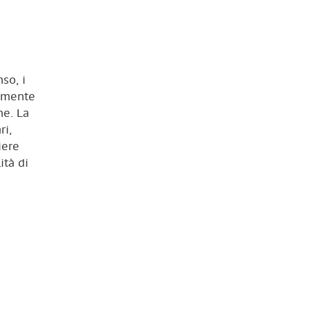
so, i
ramente
ne. La
ri,
iere
ità di