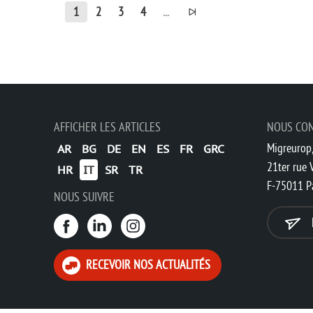
1
2
3
4
...
AFFICHER LES ARTICLES
NOUS CO
Migreurop,
AR
BG
DE
EN
ES
FR
GRC
21ter rue V
HR
IT
SR
TR
F-75011 P
NOUS SUIVRE
RECEVOIR NOS ACTUALITÉS