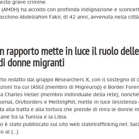
uesto grave crimine.
ni (AMDH) ha accolto con profonda indignazione e sconcert
occhino Abdelrahim Fakir, di 42 anni, avvenuta nella città
n rapporto mette in luce il ruolo delle
 di donne migranti
to redatto dal gruppo Researchers X, con il sostegno di 
zioni tra cui l’ASGI (membro di Migreurop) e Border Foren
a Charles Heller (membro individuale della rete), nonch
urnal, On/borders e MeltingPot, mette in luce l’esistenza
ta alla tratta e alla tortura che prende di mira le donne m
ane tra la Tunisia e la Libia.
to è stato pubblicato sul sito web statetrafficking.net. Sar
o al (…)