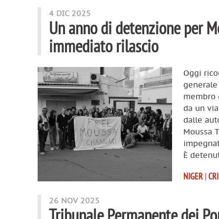
4 DIC 2025
Un anno di detenzione per Mo
immediato rilascio
Oggi rico
generale 
membro de
da un via
dalle aut
Moussa Tc
impegnata
È detenut
NIGER
|
CR
26 NOV 2025
Tribunale Permanente dei Popo