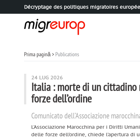
Décryptage des politiques migratoires europé
Aller à la navigation
Aller au contenu
Prima pagină
Publications
Articoli di questa rubrica
24 LUG 2026
Italia : morte di un cittadin
forze dell’ordine
Comunicato dell’Associazione marocchina 
L’Associazione Marocchina per i Diritti Umani
delle forze dell’ordine, chiede l’apertura di