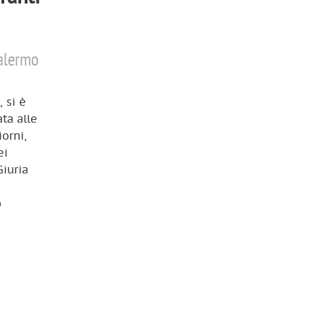
Palermo
 si è
ta alle
iorni,
ei
Giuria
o