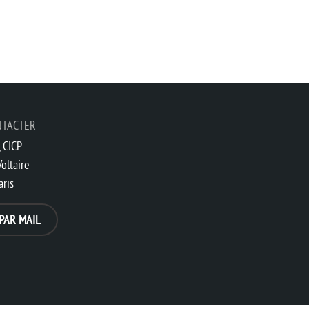
NTACTER
 CICP
oltaire
aris
PAR MAIL