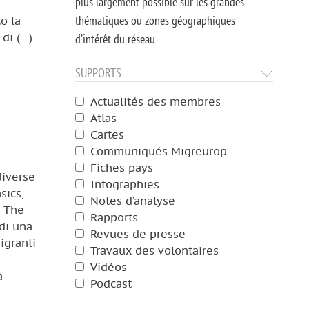
plus largement possible sur les grandes
thématiques ou zones géographiques
o la
 di (…)
d’intérêt du réseau.
SUPPORTS
Actualités des membres
Atlas
Cartes
Communiqués Migreurop
Fiches pays
diverse
Infographies
sics,
Notes d’analyse
é The
Rapports
 di una
Revues de presse
igranti
Travaux des volontaires
Vidéos
à
Podcast