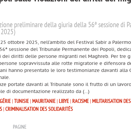
zione preliminare della giuria della 56ª sessione di 
 2025)
 25 ottobre 2025, nell’ambito del Festival Sabir a Palermo,
 56ª sessione del Tribunale Permanente dei Popoli, dedica
i dei diritti delle persone migranti nel Maghreb. Per tre g
persone sopravvissutə alle rotte migratorie e difensorə d
mani hanno presentato le loro testimonianze davanti alla 
nale.
ze portate davanti al Tribunale sono il frutto di un lavor
le di documentazione realizzato da (…)
GÉRIE
|
TUNISIE
|
MAURITANIE
|
LIBYE
|
RACISME
|
MILITARISATION DES
S
|
CRIMINALISATION DES SOLIDARITÉS
PAGINE