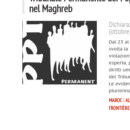
nel Maghreb
Dichiara
(ottobre
Dal 23 al
svolta la
violazion
espertə, 
diritti u
del Tribu
Le eviden
plurienna
MAROC
|
AL
FRONTIÈRE