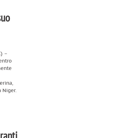
suo
C) –
entro
mente
erina,
n Niger.
ranti