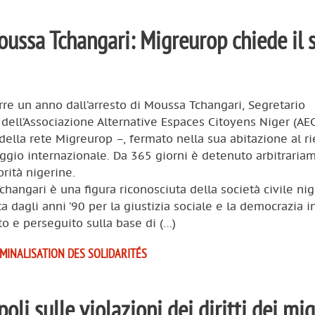
ussa Tchangari: Migreurop chiede il 
rre un anno dall’arresto di Moussa Tchangari, Segretario
dell’Associazione Alternative Espaces Citoyens Niger (AE
lla rete Migreurop –, fermato nella sua abitazione al ri
ggio internazionale. Da 365 giorni è detenuto arbitraria
orità nigerine.
hangari è una figura riconosciuta della società civile nig
 dagli anni ’90 per la giustizia sociale e la democrazia i
o e perseguito sulla base di (…)
IMINALISATION DES SOLIDARITÉS
li sulle violazioni dei diritti dei mig