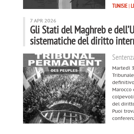
TUNISIE
|
L
7 APR 2026
Gli Stati del Maghreb e dell’
sistematiche del diritto inte
Sentenza
Martedì 3
Tribunale
definitiv
Marocco e
colpevoli
del dirit
Puoi trov
conferen