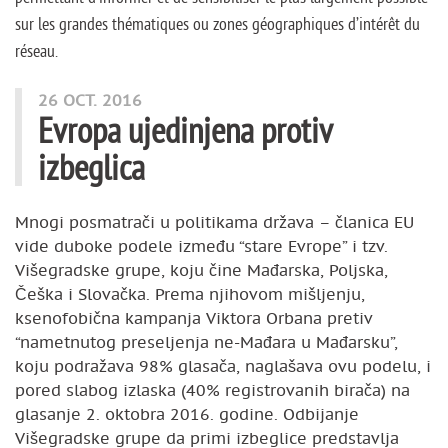
sur les grandes thématiques ou zones géographiques d’intérêt du
réseau.
Articles de cette rubrique
26 OCT. 2016
Evropa ujedinjena protiv
izbeglica
Mnogi posmatrači u politikama država – članica EU
vide duboke podele između “stare Evrope” i tzv.
Višegradske grupe, koju čine Mađarska, Poljska,
Češka i Slovačka. Prema njihovom mišljenju,
ksenofobična kampanja Viktora Orbana pretiv
“nametnutog preseljenja ne-Mađara u Mađarsku”,
koju podražava 98% glasača, naglašava ovu podelu, i
pored slabog izlaska (40% registrovanih birača) na
glasanje 2. oktobra 2016. godine. Odbijanje
Višegradske grupe da primi izbeglice predstavlja