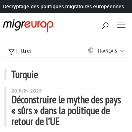
Décryptage des politiques migratoires européennes
Aller à la navigation
Aller au contenu
FRANÇAIS
Filtrer
Turquie
articles mots
20 JUIN 2025
Déconstruire le mythe des pays
« sûrs » dans la politique de
retour de l’UE