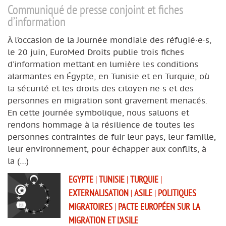
Communiqué de presse conjoint et fiches
d’information
À l’occasion de la Journée mondiale des réfugié·e·s,
le 20 juin, EuroMed Droits publie trois fiches
d’information mettant en lumière les conditions
alarmantes en Égypte, en Tunisie et en Turquie, où
la sécurité et les droits des citoyen·ne·s et des
personnes en migration sont gravement menacés.
En cette journée symbolique, nous saluons et
rendons hommage à la résilience de toutes les
personnes contraintes de fuir leur pays, leur famille,
leur environnement, pour échapper aux conflits, à
la (…)
EGYPTE
|
TUNISIE
|
TURQUIE
|
EXTERNALISATION
|
ASILE
|
POLITIQUES
MIGRATOIRES
|
PACTE EUROPÉEN SUR LA
MIGRATION ET L’ASILE