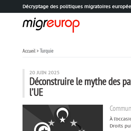
Décryptage des politiques migratoires europé
Aller à la navigation
Aller au contenu
Accueil
Turquie
articles mots
20 JUIN 2025
Déconstruire le mythe des pay
l’UE
Communiq
À l’occas
Droits pu