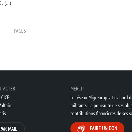
, (…)
PAGES
NTACTER
MERCI !
 CICP
Le réseau Migreurop vit d’abord de
oltaire
militants. La poursuite de ses obje
aris
contributions financières de ses 
FAIRE UN DON
PAR MAIL