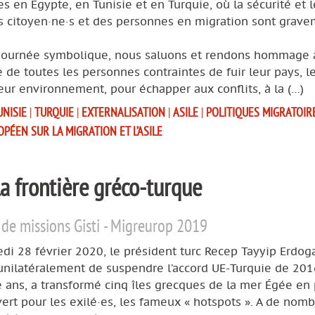
s en Égypte, en Tunisie et en Turquie, où la sécurité et l
es citoyen·ne·s et des personnes en migration sont grav
.
 journée symbolique, nous saluons et rendons hommage à
e de toutes les personnes contraintes de fuir leur pays, l
leur environnement, pour échapper aux conflits, à la (…)
UNISIE
|
TURQUIE
|
EXTERNALISATION
|
ASILE
|
POLITIQUES MIGRATOI
PÉEN SUR LA MIGRATION ET L’ASILE
la frontière gréco-turque
de missions Gisti - Migreurop 2019
di 28 février 2020, le président turc Recep Tayyip Erdog
unilatéralement de suspendre l’accord UE-Turquie de 2016
 ans, a transformé cinq îles grecques de la mer Égée en 
vert pour les exilé·es, les fameux « hotspots ». A de nom