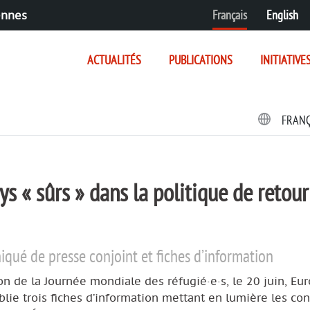
Français
English
ennes
ACTUALITÉS
PUBLICATIONS
INITIATIVE
FRAN
s « sûrs » dans la politique de retour
ué de presse conjoint et fiches d’information
ion de la Journée mondiale des réfugié·e·s, le 20 juin, E
blie trois fiches d’information mettant en lumière les con