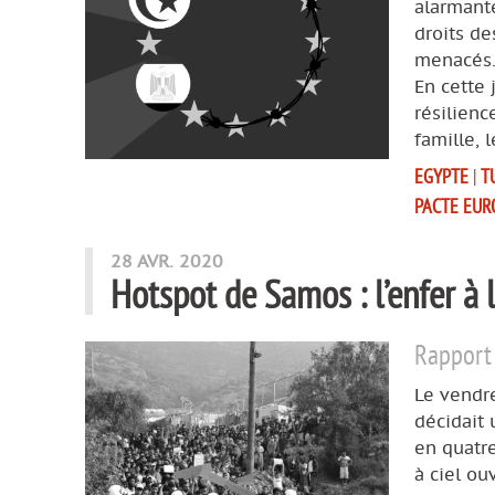
alarmante
droits d
menacés
En cette
résilienc
famille, 
EGYPTE
|
T
PACTE EURO
28 AVR. 2020
Hotspot de Samos : l’enfer à 
Rapport 
Le vendre
décidait 
en quatre
à ciel ou