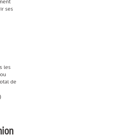
ument
ir ses
s les
 ou
otal de
)
nion