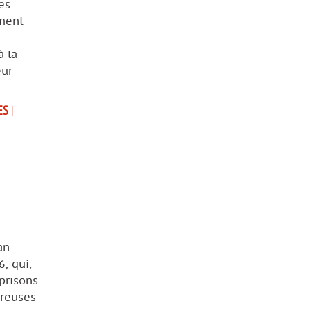
es
ement
 la
eur
RES
|
an
, qui,
prisons
breuses