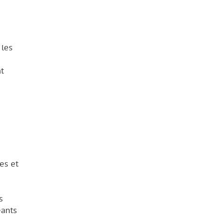
 les
t
es et
s
eants