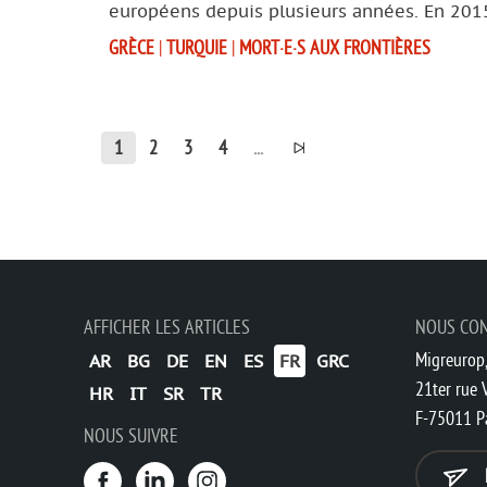
européens depuis plusieurs années. En 2015
GRÈCE
|
TURQUIE
|
MORT·E·S AUX FRONTIÈRES
1
2
3
4
...
AFFICHER LES ARTICLES
NOUS CO
Migreurop,
AR
BG
DE
EN
ES
FR
GRC
21ter rue V
HR
IT
SR
TR
F-75011 P
NOUS SUIVRE