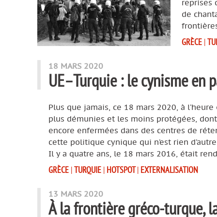
reprises 
de chant
frontière
GRÈCE
|
TU
18 MARS 2020
UE–Turquie : le cynisme en 
Plus que jamais, ce 18 mars 2020, à l’heure
plus démunies et les moins protégées, dont 
encore enfermées dans des centres de réten
cette politique cynique qui n’est rien d’autr
Il y a quatre ans, le 18 mars 2016, était ren
GRÈCE
|
TURQUIE
|
HOTSPOT
|
EXTERNALISATION
13 MARS 2020
À la frontière gréco-turque, 