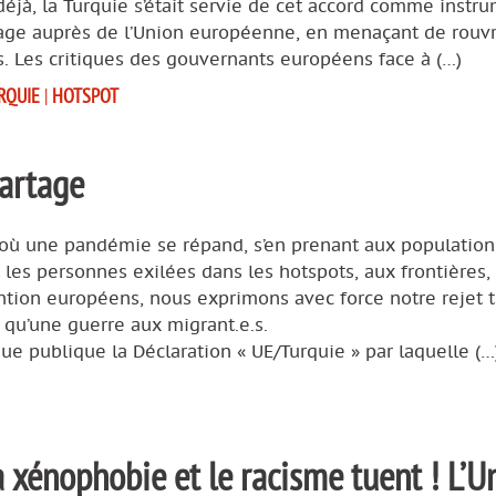
déjà, la Turquie s’était servie de cet accord comme instr
age auprès de l’Union européenne, en menaçant de rouvr
s. Les critiques des gouvernants européens face à (…)
RQUIE
|
HOTSPOT
partage
 où une pandémie se répand, s’en prenant aux population
les personnes exilées dans les hotspots, aux frontières,
tion européens, nous exprimons avec force notre rejet t
e qu’une guerre aux migrant.e.s.
due publique la Déclaration « UE/Turquie » par laquelle (…
la xénophobie et le racisme tuent ! L’U