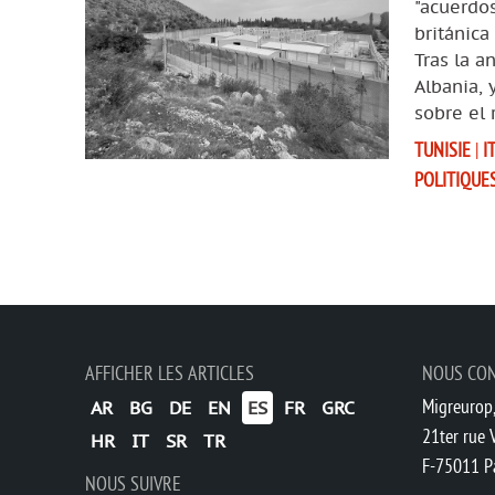
"acuerdos
británic
Tras la a
Albania, 
sobre el 
TUNISIE
|
I
POLITIQUE
AFFICHER LES ARTICLES
NOUS CO
Migreurop,
AR
BG
DE
EN
ES
FR
GRC
21ter rue V
HR
IT
SR
TR
F-75011 P
NOUS SUIVRE