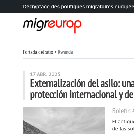
Décryptage des politiques migratoires europé
Aller à la navigation
Aller au contenu
Portada del sitio
Rwanda
articles mots
17 ABR. 2025
Externalización del asilo: un
protección internacional y d
Boletín 
El antigu
de las so