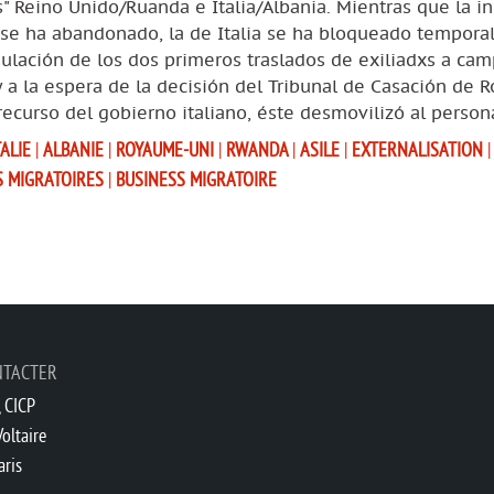
" Reino Unido/Ruanda e Italia/Albania. Mientras que la in
a se ha abandonado, la de Italia se ha bloqueado tempora
nulación de los dos primeros traslados de exiliadxs a ca
y a la espera de la decisión del Tribunal de Casación de 
recurso del gobierno italiano, éste desmovilizó al person
TALIE
|
ALBANIE
|
ROYAUME-UNI
|
RWANDA
|
ASILE
|
EXTERNALISATION
|
S MIGRATOIRES
|
BUSINESS MIGRATOIRE
NTACTER
 CICP
oltaire
aris