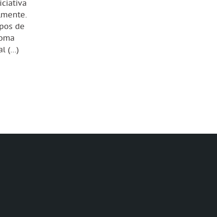
iciativa
lmente.
mpos de
Roma
al (…)