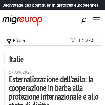
Décryptage des politiques migratoires européennes
Aller à la navigation
Aller au contenu
ITALIANO
Filtrer
Italie
articles mots
17 APR 2025
Esternalizzazione dell’asilo: la
cooperazione in barba alla
protezione internazionale e allo