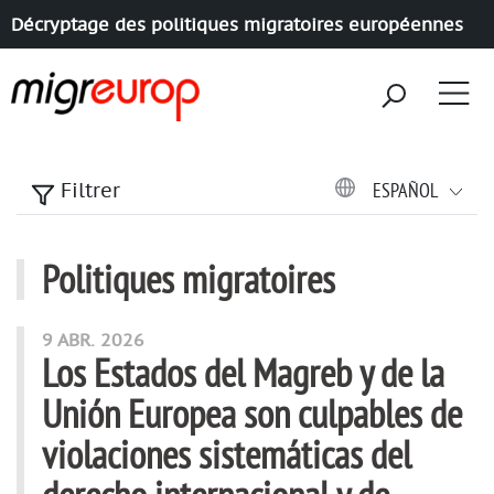
Décryptage des politiques migratoires européennes
Aller à la navigation
Aller au contenu
ESPAÑOL
Filtrer
Politiques migratoires
articles mots
9 ABR. 2026
Los Estados del Magreb y de la
Unión Europea son culpables de
violaciones sistemáticas del