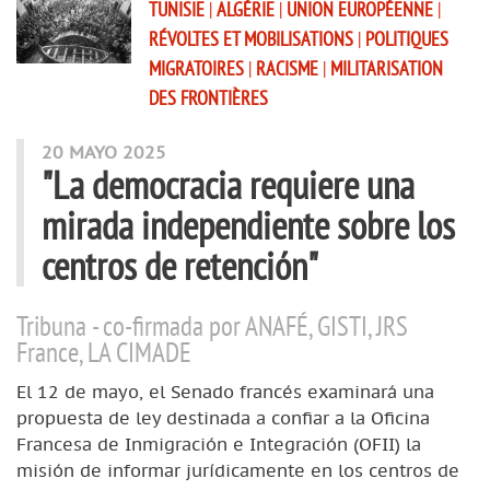
TUNISIE
|
ALGÉRIE
|
UNION EUROPÉENNE
|
RÉVOLTES ET MOBILISATIONS
|
POLITIQUES
MIGRATOIRES
|
RACISME
|
MILITARISATION
DES FRONTIÈRES
20 MAYO 2025
"La democracia requiere una
mirada independiente sobre los
centros de retención"
Tribuna - co-firmada por ANAFÉ, GISTI, JRS
France, LA CIMADE
El 12 de mayo, el Senado francés examinará una
propuesta de ley destinada a confiar a la Oficina
Francesa de Inmigración e Integración (OFII) la
misión de informar jurídicamente en los centros de