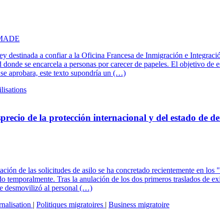
CIMADE
y destinada a confiar a la Oficina Francesa de Inmigración e Integració
 donde se encarcela a personas por carecer de papeles. El objetivo de es
 se aprobara, este texto supondría un (…)
lisations
precio de la protección internacional y del estado de d
itación de las solicitudes de asilo se ha concretado recientemente en lo
ado temporalmente. Tras la anulación de los dos primeros traslados de ex
te desmovilizó al personal (…)
rnalisation
|
Politiques migratoires
|
Business migratoire