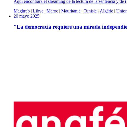
Aquí encontrará el streaming de la lectura de la sentencia y de
Maghreb
|
Libye
|
Maroc
|
Mauritanie
|
Tunisie
|
Algérie
|
Unio
20 mayo 2025
"La democracia requiere una mirada independient