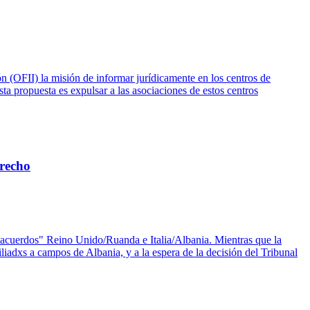
n (OFII) la misión de informar jurídicamente en los centros de
ta propuesta es expulsar a las asociaciones de estos centros
erecho
s "acuerdos" Reino Unido/Ruanda e Italia/Albania. Mientras que la
iliadxs a campos de Albania, y a la espera de la decisión del Tribunal