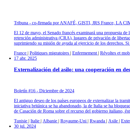
Tribuna - co-firmada por ANAFÉ, GISTI, JRS France, LA 
El 12 de mayo, el Senado francés examinará una propuesta de le
retención administrativa (CRA), lugares de privación de libertad
suprimiendo su misión de ayuda al ejercicio de los derechos. Si
France
|
Politiques migratoires
|
Enfermement
|
Révoltes et mobi
17 abr. 2025
Externalización del asilo: una cooperación en des
Boletín #16 - Diciembre de 2024
El antiguo deseo de los países europeos de externalizar la tram
iniciativa británica se ha abandonado, la de Italia se ha bloque
de Casación de Roma sobre el recurso del gobierno italiano, és
Tunisie
|
Italie
|
Albanie
|
Royaume-Uni
|
Rwanda
|
Asile
|
Exte
30 jul. 2024