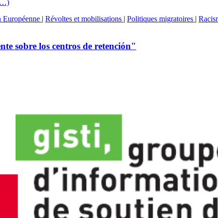
 (…)
n Européenne
|
Révoltes et mobilisations
|
Politiques migratoires
|
Raci
e sobre los centros de retención"