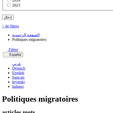
2024
2023
+ de filtres
الصفحة الرئيسية
Politiques migratoires
Filtrer
Español
عربي
Deutsch
English
français
hrvatski
italiano
Politiques migratoires
articles mots