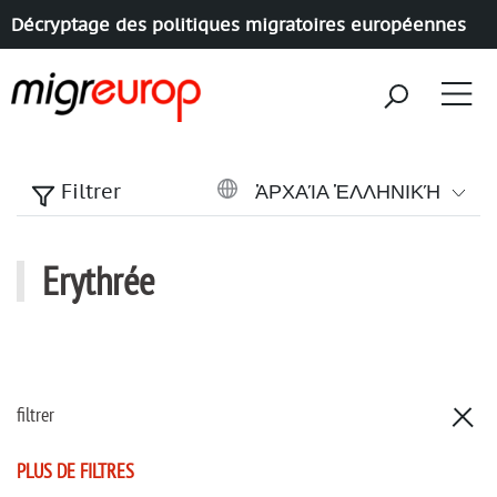
Décryptage des politiques migratoires européennes
Aller à la navigation
Aller au contenu
ἈΡΧΑΊΑ ἙΛΛΗΝΙΚΉ
Filtrer
Erythrée
filtrer
PLUS DE FILTRES