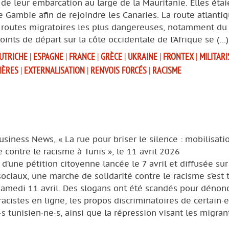
de leur embarcation au large de la Mauritanie. Elles étai
e Gambie afin de rejoindre les Canaries. La route atlanti
 routes migratoires les plus dangereuses, notamment du 
oints de départ sur la côte occidentale de l’Afrique se (…)
UTRICHE
|
ESPAGNE
|
FRANCE
|
GRÈCE
|
UKRAINE
|
FRONTEX
|
MILITAR
IÈRES
|
EXTERNALISATION
|
RENVOIS FORCÉS
|
RACISME
usiness News, « La rue pour briser le silence : mobilisati
 contre le racisme à Tunis », le 11 avril 2026
e d’une pétition citoyenne lancée le 7 avril et diffusée sur
ociaux, une marche de solidarité contre le racisme s’est 
samedi 11 avril. Des slogans ont été scandés pour dénonc
racistes en ligne, les propos discriminatoires de certain·e
s tunisien·ne·s, ainsi que la répression visant les migran