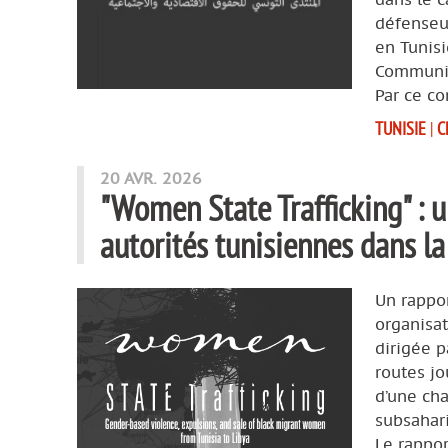
défenseur
en Tunisi
Communi
Par ce c
TUNISIE
|
C
20 AVR. 2026
"Women State Trafficking" : u
autorités tunisiennes dans l
Un rappor
organisat
dirigée p
routes jo
d’une cha
subsahari
Le rappor