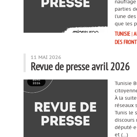
naufrage 
parties d
l’une des
que les p
TUNISIE
|
A
DES FRONT
11 MAI 2026
Revue de presse avril 2026
Tunisie B
citoyenne
À la suit
réseaux s
Tunis le 
discours 
député·e·
et (…)