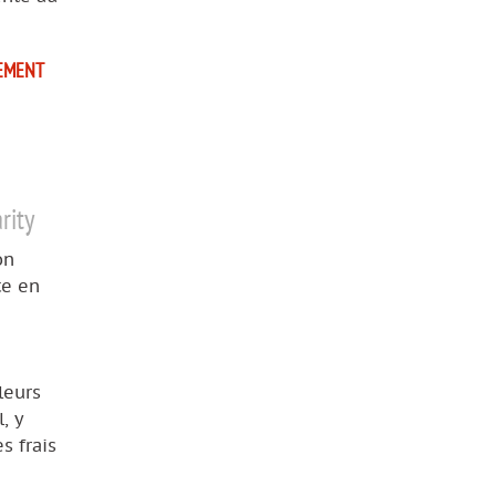
EMENT
rity
on
te en
leurs
, y
s frais