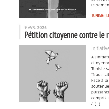
Parlemen
TUNISIE
|
L
9 AVR. 2026
Pétition citoyenne contre le 
Initiati
A l’initi
citoyenne
Tunisie s
"Nous, ci
Face à la
soutenues
puissance
compris l
à (…)