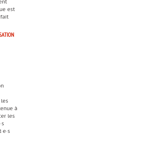
ent
que est
fait
ISATION
on
 les
tenue à
er les
·s
t·e·s