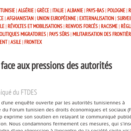
TUNISIE
|
ALGÉRIE
|
GRÈCE
|
ITALIE
|
ALBANIE
|
PAYS-BAS
|
POLOGNE
|
R
CE
|
AFGHANISTAN
|
UNION EUROPÉENNE
|
EXTERNALISATION
|
SURVEI
LE
|
RÉVOLTES ET MOBILISATIONS
|
RENVOIS FORCÉS
|
RACISME
|
RÈGL
OLITIQUES MIGRATOIRES
|
PAYS SÛRS
|
MILITARISATION DES FRONTIÈ
ENT
|
ASILE
|
FRONTEX
face aux pressions des autorités
iqué du FTDES
e d’une enquête ouverte par les autorités tunisiennes à
e du Forum tunisien des droits économiques et sociaux (
p exprime son soutien en relayant le communiqué publi
ation. Nous condamnons fermement ces mesures, qui s’ins
adre d’une répression à l’encontre de la société civile vis