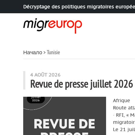
Décryptage des politiques migratoires europé
Aller à la navigation
Aller au contenu
Начало
Tunisie
articles mots
4 AOÛT 2026
Revue de presse juillet 2026
Afrique
Route at
· RFI, « 
migratoir
Le 21 jui