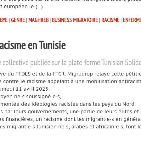
t européen le (…)
IBYE
|
GENRE
|
MAGHREB
|
BUSINESS MIGRATOIRE
|
RACISME
|
ENFERM
racisme en Tunisie
ve collective publiée sur la plate-forme Tunisian Solida
ative du FTDES et de la FTCR, Migreurop relaye cette pétiti
 contre le racisme appelant à une mobilisation antiracis
amedi 11 avril 2025.
toyen·ne·s soussigné·e·s,
 montée des idéologies racistes dans les pays du Nord,
 par leurs gouvernements, une partie de leurs élites et 
s financières, un racisme dont les migrant·e·s en général
es migrant·e·s tunisien·ne·s, arabes et africain·e·s, font le