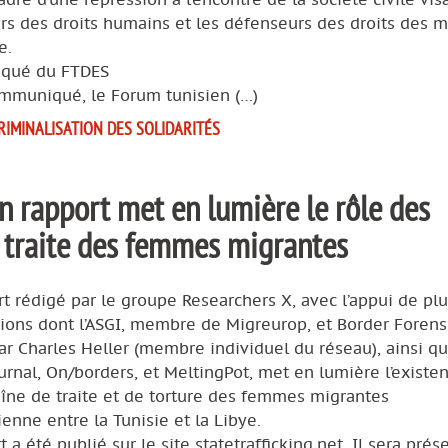
s des droits humains et les défenseurs des droits des m
e.
qué du FTDES
ommuniqué, le Forum tunisien (…)
RIMINALISATION DES SOLIDARITÉS
n rapport met en lumière le rôle des
a traite des femmes migrantes
t rédigé par le groupe Researchers X, avec l’appui de plu
ions dont l’ASGI, membre de Migreurop, et Border Forensi
ar Charles Heller (membre individuel du réseau), ainsi q
urnal, On/borders, et MeltingPot, met en lumière l’existe
îne de traite et de torture des femmes migrantes
enne entre la Tunisie et la Libye.
t a été publié sur le site statetrafficking.net. Il sera prés