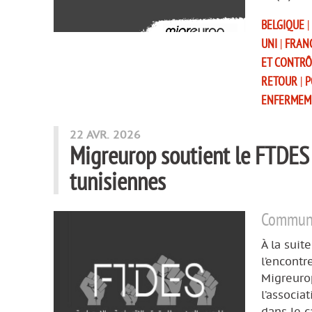
BELGIQUE
|
UNI
|
FRAN
ET CONTRÔ
RETOUR
|
P
ENFERMEM
22 AVR. 2026
Migreurop soutient le FTDES 
tunisiennes
Commun
À la suit
l’encontr
Migreuro
l’associ
dans le c