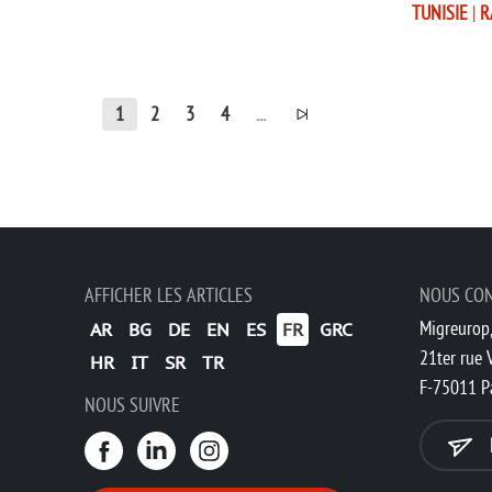
TUNISIE
|
R
1
2
3
4
...
AFFICHER LES ARTICLES
NOUS CO
Migreurop,
AR
BG
DE
EN
ES
FR
GRC
21ter rue V
HR
IT
SR
TR
F-75011 P
NOUS SUIVRE