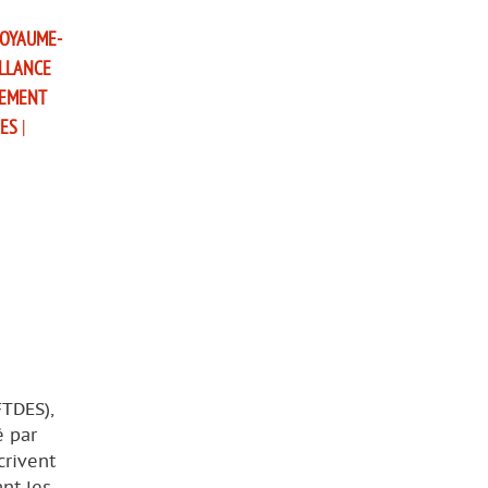
OYAUME-
LLANCE
EMENT
RES
|
FTDES),
é par
crivent
ant les