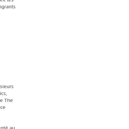
igrants
sieurs
cs,
ue The
nce
enté au