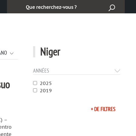
Suchen:
Niger
IANO
ANNÉES
suo
2025
2019
+ DE FILTRES
C) –
entro
mente