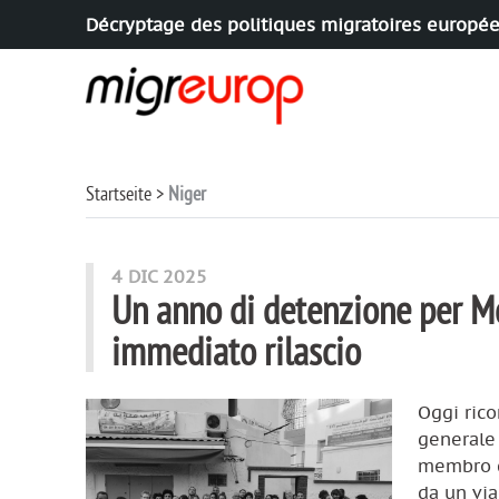
Décryptage des politiques migratoires europé
Aller à la navigation
Aller au contenu
Startseite
Niger
articles mots
4 DIC 2025
Un anno di detenzione per Mo
immediato rilascio
Oggi rico
generale 
membro de
da un via