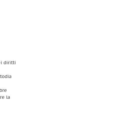
 diritti
todia
mbre
re la