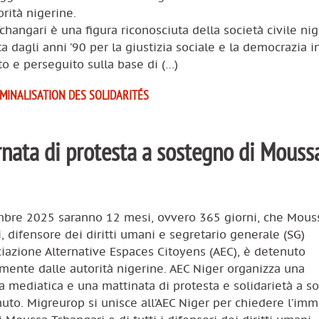
orità nigerine.
hangari è una figura riconosciuta della società civile nig
 dagli anni ’90 per la giustizia sociale e la democrazia i
o e perseguito sulla base di (…)
IMINALISATION DES SOLIDARITÉS
nata di protesta a sostegno di Mouss
embre 2025 saranno 12 mesi, ovvero 365 giorni, che Mous
, difensore dei diritti umani e segretario generale (SG)
ciazione Alternative Espaces Citoyens (AEC), è detenuto
amente dalle autorità nigerine. AEC Niger organizza una
mediatica e una mattinata di protesta e solidarietà a s
uto. Migreurop si unisce all’AEC Niger per chiedere l’im