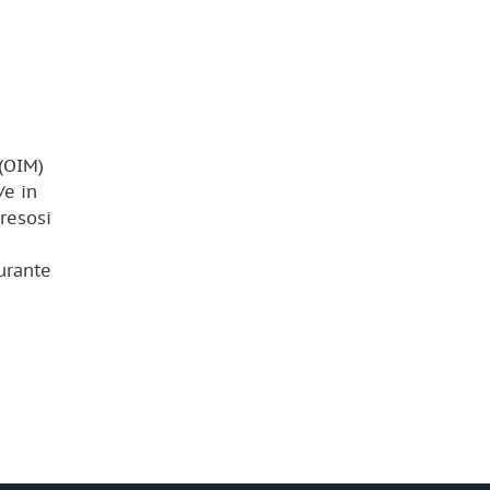
 (OIM)
/e in
 resosi
durante