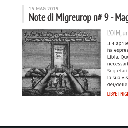
15 MAG 2019
Note di Migreurop n# 9 - Ma
L’OIM, un
Il 4 apri
ha espres
Libia. Qu
necessari
Segretari
la sua vis
dei/delle
LIBYE
|
NIG