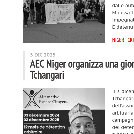
dalle aut
Moussa Tc
impegnata
È detenut
NIGER
|
CR
3 DIC 2025
AEC Niger organizza una gior
Tchangari
Il 3 dic
Tchangari
dell’asso
arbitrari
campagna 
del deten