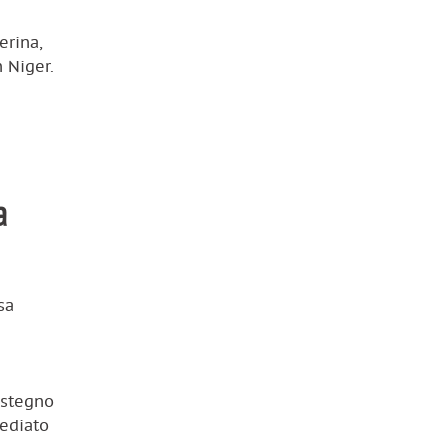
erina,
n Niger.
a
sa
ostegno
mediato