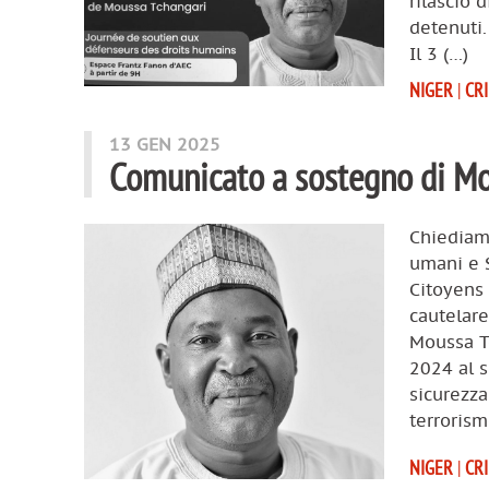
rilascio 
detenuti.
Il 3 (…)
NIGER
|
CR
13 GEN 2025
Comunicato a sostegno di Mo
Chiediamo
umani e S
Citoyens 
cautelare
Moussa Tc
2024 al s
sicurezza
terrorism
NIGER
|
CR