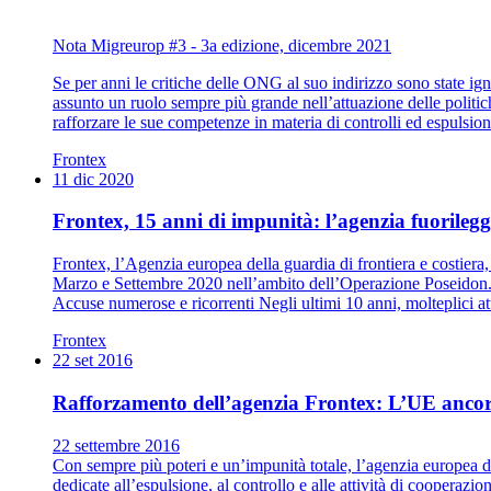
Nota Migreurop #3 - 3a edizione, dicembre 2021
Se per anni le critiche delle ONG al suo indirizzo sono state igno
assunto un ruolo sempre più grande nell’attuazione delle politi
rafforzare le sue competenze in materia di controlli ed espulsion
Frontex
11 dic 2020
Frontex, 15 anni di impunità: l’agenzia fuorilegg
Frontex, l’Agenzia europea della guardia di frontiera e costiera
Marzo e Settembre 2020 nell’ambito dell’Operazione Poseidon. Pe
Accuse numerose e ricorrenti Negli ultimi 10 anni, molteplici a
Frontex
22 set 2016
Rafforzamento dell’agenzia Frontex: L’UE ancor
22 settembre 2016
Con sempre più poteri e un’impunità totale, l’agenzia europea d
dedicate all’espulsione, al controllo e alle attività di cooperazione 