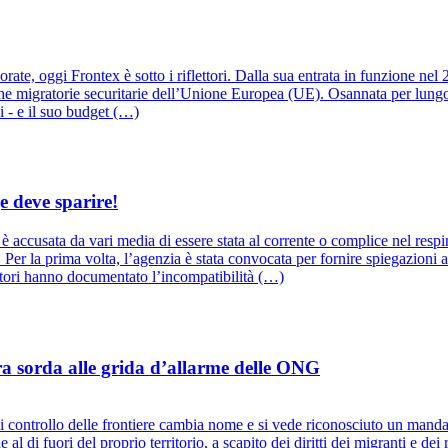
rate, oggi Frontex è sotto i riflettori. Dalla sua entrata in funzione nel
che migratorie securitarie dell’Unione Europea (UE). Osannata per lungo
i - e il suo budget (…)
e deve sparire!
, è accusata da vari media di essere stata al corrente o complice nel re
r la prima volta, l’agenzia è stata convocata per fornire spiegazioni 
ttori hanno documentato l’incompatibilità (…)
a sorda alle grida d’allarme delle ONG
i controllo delle frontiere cambia nome e si vede riconosciuto un manda
al di fuori del proprio territorio, a scapito dei diritti dei migranti e dei r