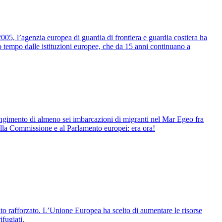
 2005, l’agenzia europea di guardia di frontiera e guardia costiera ha
 tempo dalle istituzioni europee, che da 15 anni continuano a
spingimento di almeno sei imbarcazioni di migranti nel Mar Egeo fra
alla Commissione e al Parlamento europei: era ora!
to rafforzato. L’Unione Europea ha scelto di aumentare le risorse
ifugiati.