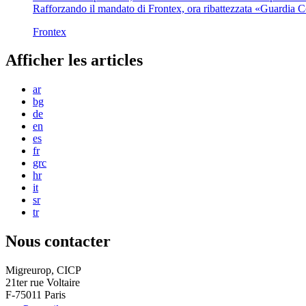
Rafforzando il mandato di Frontex, ora ribattezzata «Guardia 
Frontex
Afficher les articles
ar
bg
de
en
es
fr
grc
hr
it
sr
tr
Nous contacter
Migreurop, CICP
21ter rue Voltaire
F-75011 Paris