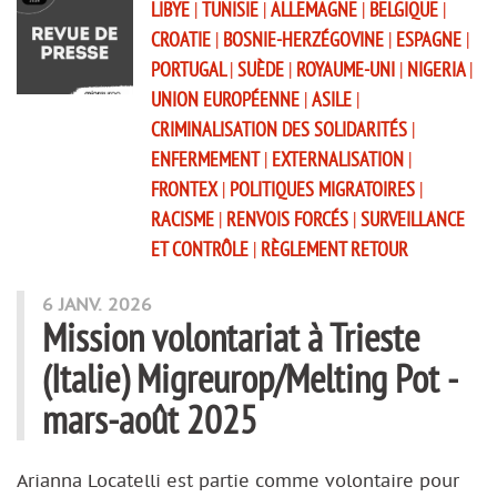
LIBYE
|
TUNISIE
|
ALLEMAGNE
|
BELGIQUE
|
CROATIE
|
BOSNIE-HERZÉGOVINE
|
ESPAGNE
|
PORTUGAL
|
SUÈDE
|
ROYAUME-UNI
|
NIGERIA
|
UNION EUROPÉENNE
|
ASILE
|
CRIMINALISATION DES SOLIDARITÉS
|
ENFERMEMENT
|
EXTERNALISATION
|
FRONTEX
|
POLITIQUES MIGRATOIRES
|
RACISME
|
RENVOIS FORCÉS
|
SURVEILLANCE
ET CONTRÔLE
|
RÈGLEMENT RETOUR
6 JANV. 2026
Mission volontariat à Trieste
(Italie) Migreurop/Melting Pot -
mars-août 2025
Arianna Locatelli est partie comme volontaire pour