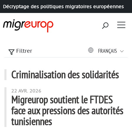
Décryptage des politiques migratoires européennes
Aller à la navigation
Aller au contenu
FRANÇAIS
Filtrer
Criminalisation des solidarités
articles mots
22 AVR. 2026
Migreurop soutient le FTDES
face aux pressions des autorités
tunisiennes