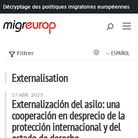
Décryptage des politiques migratoires européennes
Aller à la navigation
Aller au contenu
ESPAÑOL
Filtrer
Externalisation
articles mots
17 ABR. 2025
Externalización del asilo: una
cooperación en desprecio de la
protección internacional y del