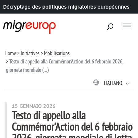
Décryptage des politiques migratoires européennes
Aller à la navigation
Aller au contenu
Home
Initiatives
Mobilisations
Testo di appello alla Commémor’Action del 6 febbraio 2026,
giornata mondiale (…)
ITALIANO
15 GENNAIO 2026
Testo di appello alla
Commémor’Action del 6 febbraio
2026, giornata mondiale di lotta