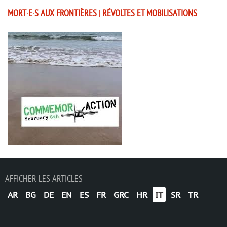
MORT·E·S AUX FRONTIÈRES
|
RÉVOLTES ET MOBILISATIONS
AFFICHER LES ARTICLES
AR
BG
DE
EN
ES
FR
GRC
HR
IT
SR
TR