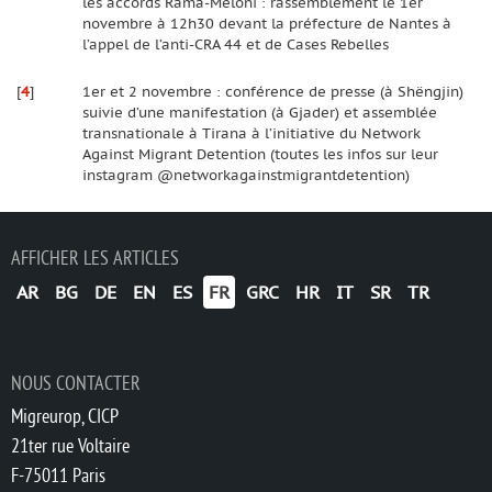
les accords Rama-Meloni : rassemblement le 1er
novembre à 12h30 devant la préfecture de Nantes à
l’appel de l’anti-CRA 44 et de Cases Rebelles
[
4
]
1er et 2 novembre : conférence de presse (à Shëngjin)
suivie d’une manifestation (à Gjader) et assemblée
transnationale à Tirana à l’initiative du Network
Against Migrant Detention (toutes les infos sur leur
instagram @networkagainstmigrantdetention)
AFFICHER LES ARTICLES
AR
BG
DE
EN
ES
FR
GRC
HR
IT
SR
TR
NOUS CONTACTER
Migreurop, CICP
21ter rue Voltaire
F-75011 Paris