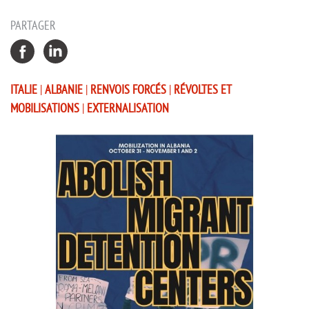
PARTAGER
ITALIE
|
ALBANIE
|
RENVOIS FORCÉS
|
RÉVOLTES ET
MOBILISATIONS
|
EXTERNALISATION