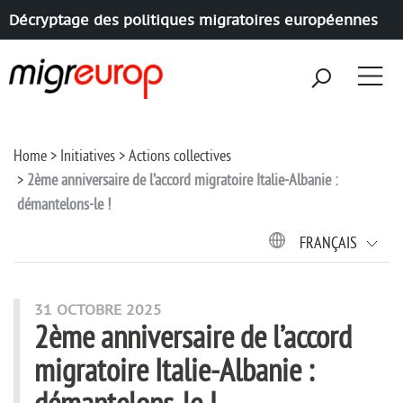
Décryptage des politiques migratoires européennes
Aller à la navigation
Aller au contenu
Home
Initiatives
Actions collectives
2ème anniversaire de l’accord migratoire Italie-Albanie :
démantelons-le !
FRANÇAIS
31 OCTOBRE 2025
2ème anniversaire de l’accord
migratoire Italie-Albanie :
démantelons-le !