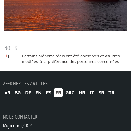
NOTES
[
1
]
Certains prénoms réels ont été conservés et d’autres
modifiés, à la préférence des personnes concernées.
AFFICHER LES ARTICLES
AR
BG
DE
EN
ES
FR
GRC
HR
IT
SR
TR
NOUS CONTACTER
Migreurop, CICP