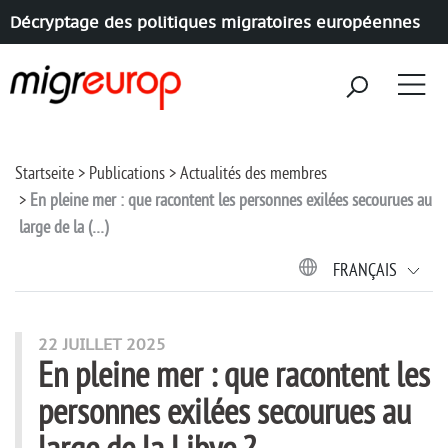
Décryptage des politiques migratoires européennes
Aller à la navigation
Aller au contenu
Startseite
Publications
Actualités des membres
En pleine mer : que racontent les personnes exilées secourues au
large de la (…)
FRANÇAIS
22 JUILLET 2025
En pleine mer : que racontent les
personnes exilées secourues au
large de la Libye ?