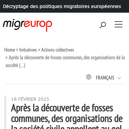
Décryptage des politiques migratoires européennes
Aller à la navigation
Aller au contenu
Home
Initiatives
Actions collectives
Après la découverte de fosses communes, des organisations de la
société (…)
FRANÇAIS
18 FÉVRIER 2025
Après la découverte de fosses
communes, des organisations de
la société civile appellent au gel