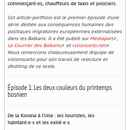
commerçant·es, chauffeurs de taxis et policiers.
Cet article-portfolio est le premier
é
pisode d
’
une
s
é
rie d
é
di
é
e aux cons
é
quences humaines des
politiques migratoires europ
é
ennes externalis
é
es
dans les Balkans.
Il a été publié sur
Mediapart
,
Le Courrier des Balkans
et
visioncarto.net
.
Nous remercions chaleureusement l’
é
quipe de
visionscarto pour son travail de relecture et
d’editing de ce texte.
Épisode 1. Les deux couleurs du printemps
bosnien
De la Korana à l’Una : les touristes, les
habitant·e·s et les exilé·e·s