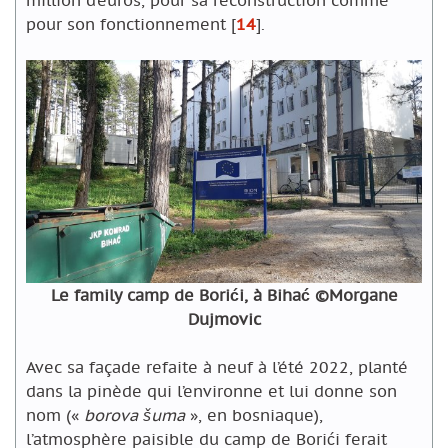
pour son fonctionnement
[
14
]
.
Le family camp de Borići, à Bihać ©Morgane
Dujmovic
Avec sa façade refaite à neuf à l’été 2022, planté
dans la pinède qui l’environne et lui donne son
nom («
borova šuma
», en bosniaque),
l’atmosphère paisible du camp de Borići ferait