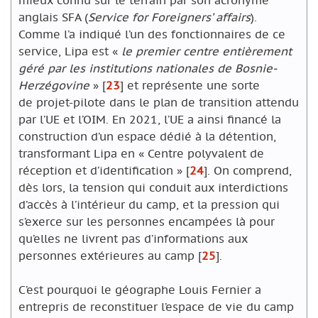
mieux connu sur le terrain par son acronyme
anglais SFA (
Service for Foreigners’ affairs
).
Comme l’a indiqué l’un des fonctionnaires de ce
service, Lipa est «
le premier centre entièrement
géré par les institutions nationales de Bosnie-
Herzégovine
»
[
23
]
et représente une sorte
de projet-pilote dans le plan de transition attendu
par l’UE et l’OIM. En 2021, l’UE a ainsi financé la
construction d’un espace dédié à la détention,
transformant Lipa en « Centre polyvalent de
réception et d’identification »
[
24
]
. On comprend,
dès lors, la tension qui conduit aux interdictions
d’accès à l’intérieur du camp, et la pression qui
s’exerce sur les personnes encampées là pour
qu’elles ne livrent pas d’informations aux
personnes extérieures au camp
[
25
]
.
C’est pourquoi le géographe Louis Fernier a
entrepris de reconstituer l’espace de vie du camp