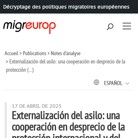
Décryptage des politiques migratoires européennes
Aller à la navigation
Aller au contenu
Accueil
Publications
Notes d’analyse
Externalización del asilo: una cooperación en desprecio de la
protección (…)
ESPAÑOL
17 DE ABRIL DE 2025
Externalización del asilo: una
cooperación en desprecio de la
protección internacional y del